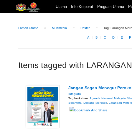
Utama
Info Korporat
Program Utama
Pe
Laman Utama
Multimedia
Poster
Tag: Larangan Mer
A
B
C
D
E
F
Items tagged with LARANG
Jangan Segan Menegur Peroko
Infografik
Tag berkaitan:
Agenda Nasional Malaysia Sih
Sejahtera
,
Dilarang Merokok
,
Larangan Merok