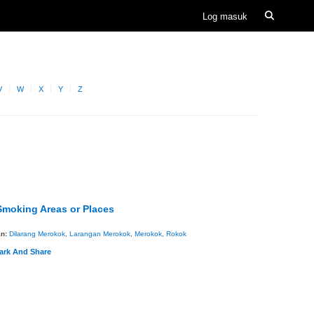
V
W
X
Y
Z
Smoking Areas or Places
an:
Dilarang Merokok
,
Larangan Merokok
,
Merokok
,
Rokok