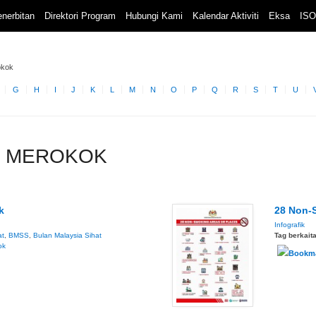
nerbitan
Direktori Program
Hubungi Kami
Kalendar Aktiviti
Eksa
ISO
okok
G
H
I
J
K
L
M
N
O
P
Q
R
S
T
U
AN MEROKOK
k
28 Non-
Infografik
at
,
BMSS
,
Bulan Malaysia Sihat
Tag berkait
ok