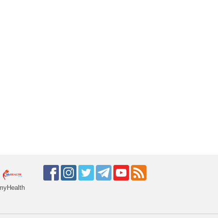
myHealth