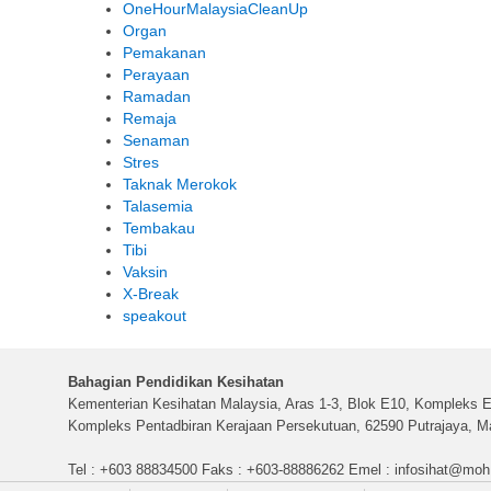
OneHourMalaysiaCleanUp
Organ
Pemakanan
Perayaan
Ramadan
Remaja
Senaman
Stres
Taknak Merokok
Talasemia
Tembakau
Tibi
Vaksin
X-Break
speakout
Bahagian Pendidikan Kesihatan
Kementerian Kesihatan Malaysia, Aras 1-3, Blok E10, Kompleks E
Kompleks Pentadbiran Kerajaan Persekutuan, 62590 Putrajaya, Ma
Tel : +603 88834500 Faks : +603-88886262 Emel :
infosihat@moh