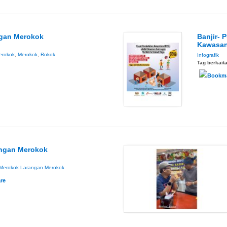
ngan Merokok
Banjir- 
Kawasan
erokok
,
Merokok
,
Rokok
Infografik
Tag berkait
angan Merokok
 Merokok
Larangan Merokok