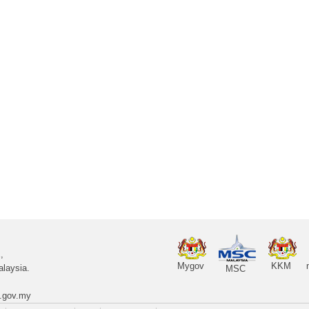
,
Mygov
KKM
laysia.
MSC
.gov.my