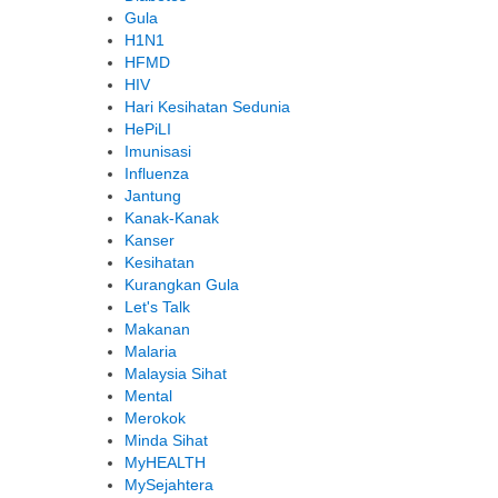
Gula
H1N1
HFMD
HIV
Hari Kesihatan Sedunia
HePiLI
Imunisasi
Influenza
Jantung
Kanak-Kanak
Kanser
Kesihatan
Kurangkan Gula
Let's Talk
Makanan
Malaria
Malaysia Sihat
Mental
Merokok
Minda Sihat
MyHEALTH
MySejahtera