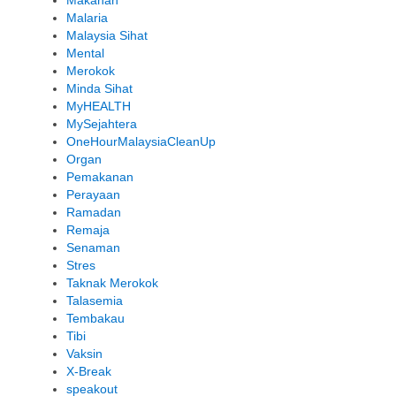
Malaria
Malaysia Sihat
Mental
Merokok
Minda Sihat
MyHEALTH
MySejahtera
OneHourMalaysiaCleanUp
Organ
Pemakanan
Perayaan
Ramadan
Remaja
Senaman
Stres
Taknak Merokok
Talasemia
Tembakau
Tibi
Vaksin
X-Break
speakout