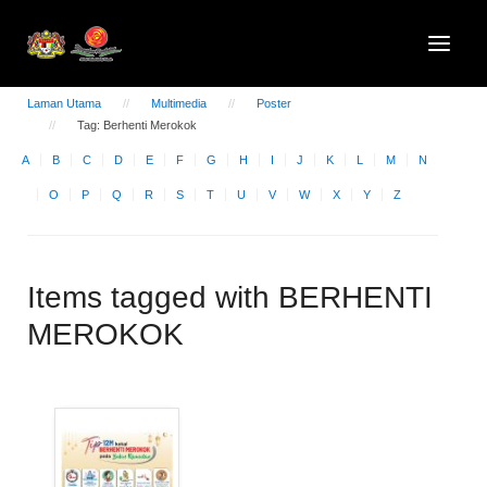
Laman Utama
Multimedia
Poster
Tag: Berhenti Merokok
A
B
C
D
E
F
G
H
I
J
K
L
M
N
O
P
Q
R
S
T
U
V
W
X
Y
Z
Items tagged with BERHENTI
MEROKOK