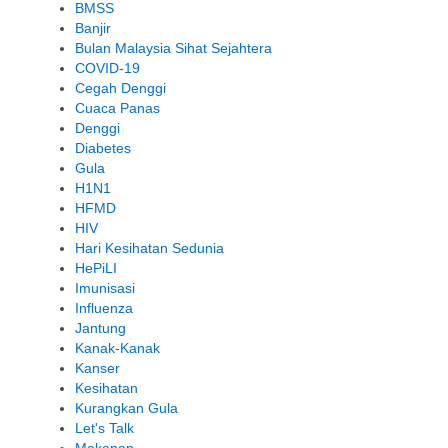
BMSS
Banjir
Bulan Malaysia Sihat Sejahtera
COVID-19
Cegah Denggi
Cuaca Panas
Denggi
Diabetes
Gula
H1N1
HFMD
HIV
Hari Kesihatan Sedunia
HePiLI
Imunisasi
Influenza
Jantung
Kanak-Kanak
Kanser
Kesihatan
Kurangkan Gula
Let's Talk
Makanan