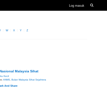
V
W
X
Y
Z
asional Malaysia Sihat
ku Kecil
an:
ANMS
,
Bulan Malaysia Sihat Sejahtera