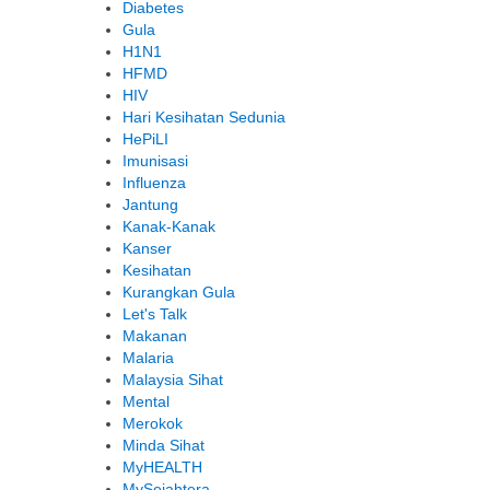
Diabetes
Gula
H1N1
HFMD
HIV
Hari Kesihatan Sedunia
HePiLI
Imunisasi
Influenza
Jantung
Kanak-Kanak
Kanser
Kesihatan
Kurangkan Gula
Let's Talk
Makanan
Malaria
Malaysia Sihat
Mental
Merokok
Minda Sihat
MyHEALTH
MySejahtera