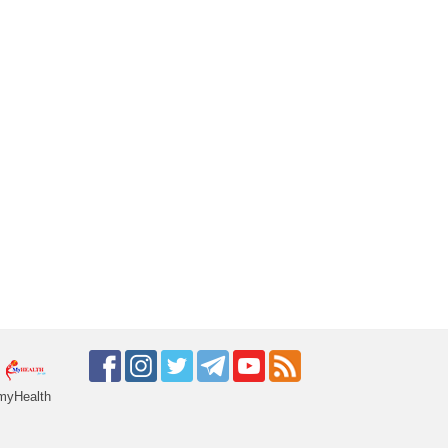
myHealth