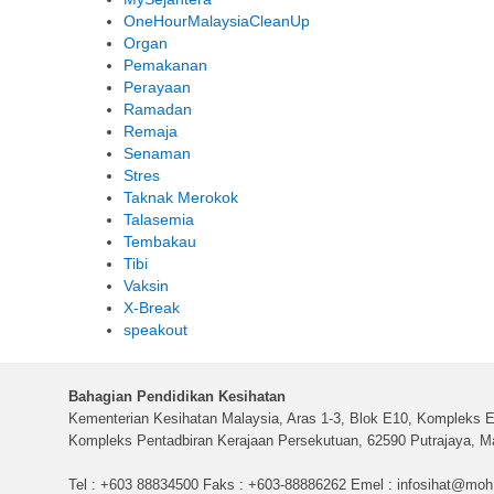
OneHourMalaysiaCleanUp
Organ
Pemakanan
Perayaan
Ramadan
Remaja
Senaman
Stres
Taknak Merokok
Talasemia
Tembakau
Tibi
Vaksin
X-Break
speakout
Bahagian Pendidikan Kesihatan
Kementerian Kesihatan Malaysia, Aras 1-3, Blok E10, Kompleks E
Kompleks Pentadbiran Kerajaan Persekutuan, 62590 Putrajaya, Ma
Tel : +603 88834500 Faks : +603-88886262 Emel :
infosihat@moh