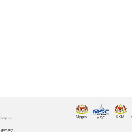
,
Mygov
KKM
laysia.
MSC
.gov.my