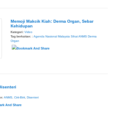
Memoji Makcik Kiah: Derma Organ, Sebar
Kehidupan
Kategori:
Video
Tag berkaitan: :
Agenda Nasional Malaysia Sihat
ANMS
Derma
Organ
Disenteri
an:
ANMS
,
Cirit-Birit
,
Disenteri