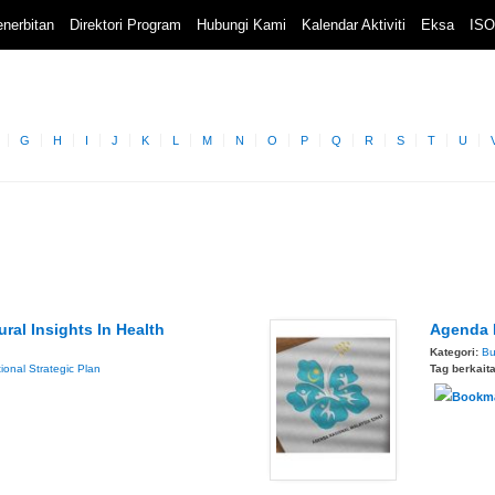
nerbitan
Direktori Program
Hubungi Kami
Kalendar Aktiviti
Eksa
ISO
G
H
I
J
K
L
M
N
O
P
Q
R
S
T
U
ral Insights In Health
Agenda N
Kategori:
Bu
ional Strategic Plan
Tag berkait