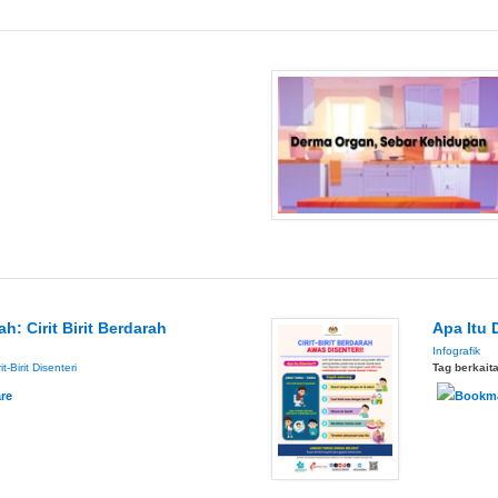
h: Cirit Birit Berdarah
Apa Itu 
Infografik
it-Birit
Disenteri
Tag berkait