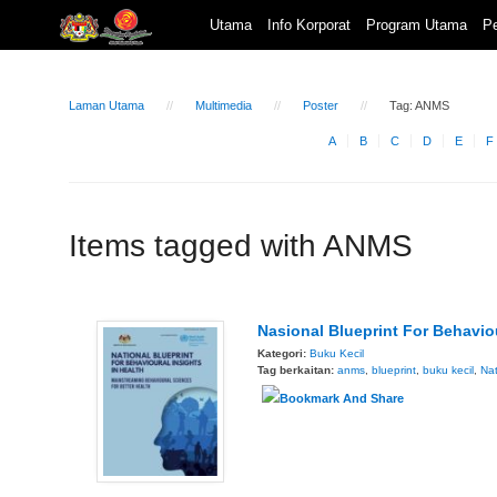
Utama
Info Korporat
Program Utama
Pe
Laman Utama
Multimedia
Poster
Tag: ANMS
A
B
C
D
E
F
Items tagged with ANMS
Nasional Blueprint For Behaviou
Kategori:
Buku Kecil
Tag berkaitan:
anms
,
blueprint
,
buku kecil
,
Nat