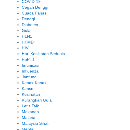
COVID-19
Cegah Denggi
Cuaca Panas
Denggi
Diabetes
Gula
H1N1
HFMD
HIV
Hari Kesihatan Sedunia
HePiLI
Imunisasi
Influenza
Jantung
Kanak-Kanak
Kanser
Kesihatan
Kurangkan Gula
Let's Talk
Makanan
Malaria
Malaysia Sihat
Mental