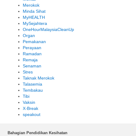
Merokok
Minda Sihat
MyHEALTH
MySejahtera
OneHourMalaysiaCleanUp
Organ
Pemakanan
Perayaan
Ramadan
Remaja
Senaman
Stres
Taknak Merokok
Talasemia
Tembakau
Tibi
Vaksin
X-Break
speakout
Bahagian Pendidikan Kesihatan