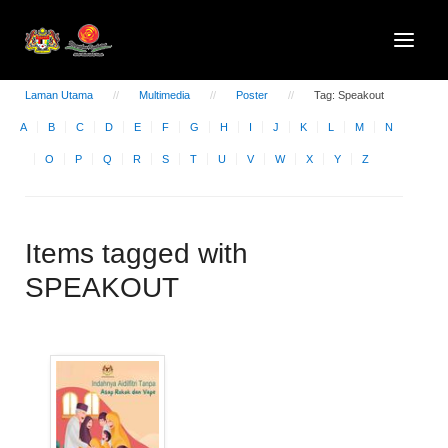
Laman Utama
Multimedia
Poster
Tag: Speakout
A
B
C
D
E
F
G
H
I
J
K
L
M
N
O
P
Q
R
S
T
U
V
W
X
Y
Z
Items tagged with
SPEAKOUT