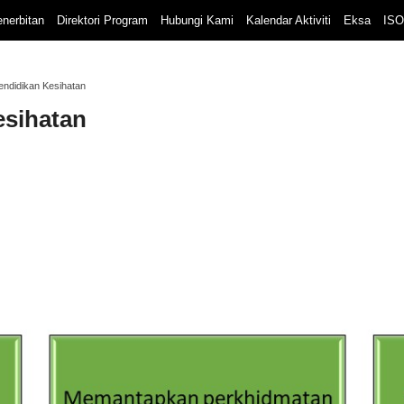
nerbitan
Direktori Program
Hubungi Kami
Kalendar Aktiviti
Eksa
ISO
endidikan Kesihatan
esihatan