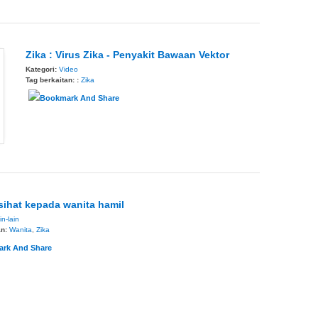
Zika : Virus Zika - Penyakit Bawaan Vektor
Kategori:
Video
Tag berkaitan: :
Zika
sihat kepada wanita hamil
in-lain
an:
Wanita
,
Zika