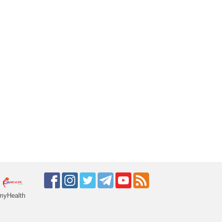
myHealth