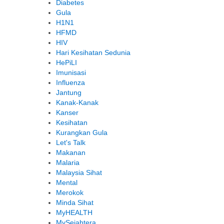
Diabetes
Gula
H1N1
HFMD
HIV
Hari Kesihatan Sedunia
HePiLI
Imunisasi
Influenza
Jantung
Kanak-Kanak
Kanser
Kesihatan
Kurangkan Gula
Let's Talk
Makanan
Malaria
Malaysia Sihat
Mental
Merokok
Minda Sihat
MyHEALTH
MySejahtera