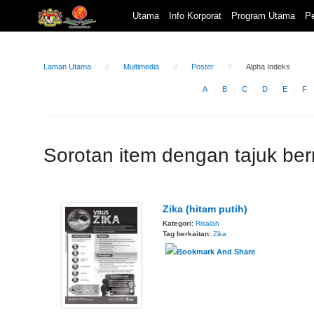
Utama
Info Korporat
Program Utama
Pe
Laman Utama
Multimedia
Poster
Alpha Indeks
A
B
C
D
E
F
Sorotan item dengan tajuk be
Zika (hitam putih)
Kategori:
Risalah
Tag berkaitan:
Zika