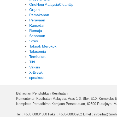
OneHourMalaysiaCleanUp
Organ
Pemakanan
Perayaan
Ramadan
Remaja
Senaman
Stres
Taknak Merokok
Talasemia
Tembakau
Tibi
Vaksin
X-Break
speakout
Bahagian Pendidikan Kesihatan
Kementerian Kesihatan Malaysia, Aras 1-3, Blok E10, Kompleks E
Kompleks Pentadbiran Kerajaan Persekutuan, 62590 Putrajaya, Ma
Tel : +603 88834500 Faks : +603-88886262 Emel :
infosihat@moh