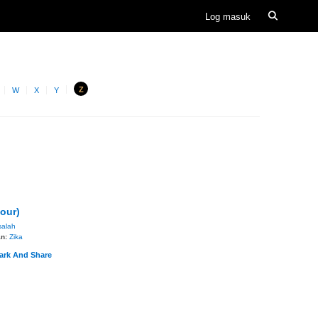
Z
W
X
Y
lour)
salah
an:
Zika