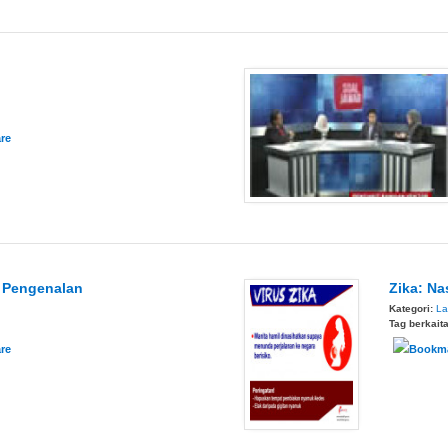
 - Pengenalan
Zika: Na
Kategori:
La
Tag berkait