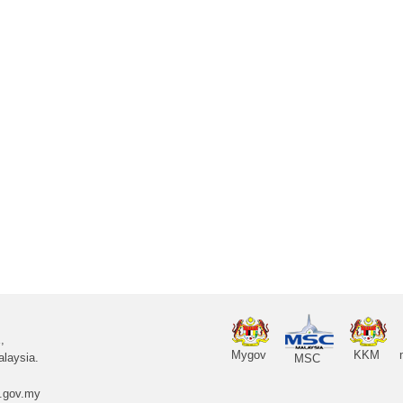
,
Mygov
KKM
laysia.
MSC
.gov.my