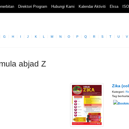
nerbitan
Direktori Program
Hubungi Kami
Kalendar Aktiviti
Eksa
ISO
G
H
I
J
K
L
M
N
O
P
Q
R
S
T
U
V
rmula abjad Z
Zika (co
Kategori:
Ri
Tag berkait