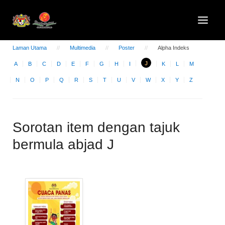
Laman Utama
Multimedia
Poster
Alpha Indeks
J
A
B
C
D
E
F
G
H
I
K
L
M
N
O
P
Q
R
S
T
U
V
W
X
Y
Z
Sorotan item dengan tajuk
bermula abjad J