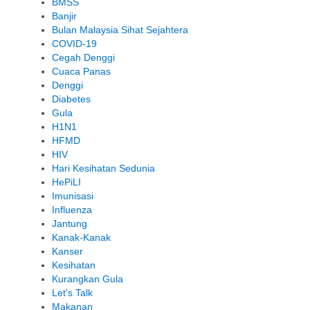
BMSS
Banjir
Bulan Malaysia Sihat Sejahtera
COVID-19
Cegah Denggi
Cuaca Panas
Denggi
Diabetes
Gula
H1N1
HFMD
HIV
Hari Kesihatan Sedunia
HePiLI
Imunisasi
Influenza
Jantung
Kanak-Kanak
Kanser
Kesihatan
Kurangkan Gula
Let's Talk
Makanan