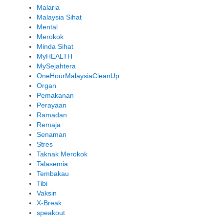
Malaria
Malaysia Sihat
Mental
Merokok
Minda Sihat
MyHEALTH
MySejahtera
OneHourMalaysiaCleanUp
Organ
Pemakanan
Perayaan
Ramadan
Remaja
Senaman
Stres
Taknak Merokok
Talasemia
Tembakau
Tibi
Vaksin
X-Break
speakout