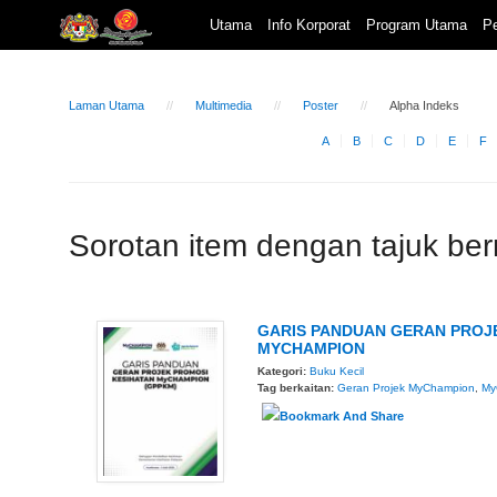
Utama
Info Korporat
Program Utama
Pe
Laman Utama
Multimedia
Poster
Alpha Indeks
A
B
C
D
E
F
Sorotan item dengan tajuk be
GARIS PANDUAN GERAN PROJ
MYCHAMPION
Kategori:
Buku Kecil
Tag berkaitan:
Geran Projek MyChampion
,
My