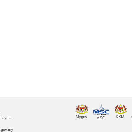
,
Mygov
KKM
laysia.
MSC
.gov.my