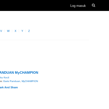
V
W
X
Y
Z
PANDUAN MyCHAMPION
ku Kecil
an:
Garis Panduan
,
MyCHAMPION