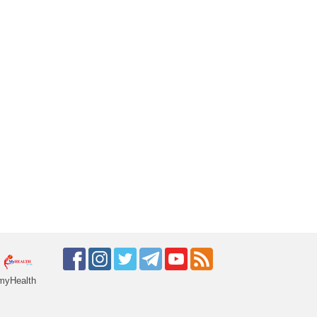
myHealth