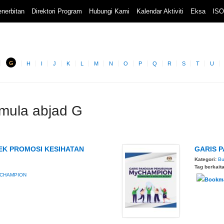
nerbitan
Direktori Program
Hubungi Kami
Kalendar Aktiviti
Eksa
ISO
G
H
I
J
K
L
M
N
O
P
Q
R
S
T
U
rmula abjad G
EK PROMOSI KESIHATAN
GARIS 
Kategori:
Bu
Tag berkait
CHAMPION