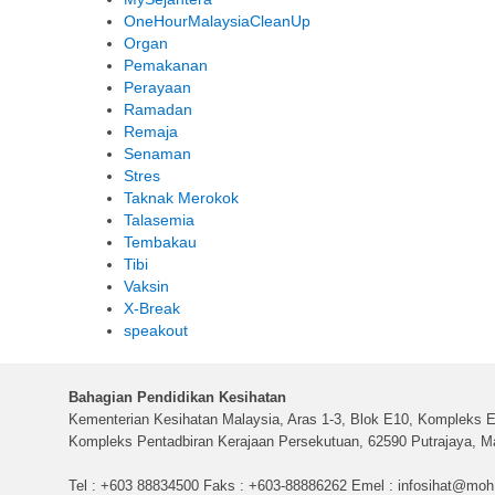
OneHourMalaysiaCleanUp
Organ
Pemakanan
Perayaan
Ramadan
Remaja
Senaman
Stres
Taknak Merokok
Talasemia
Tembakau
Tibi
Vaksin
X-Break
speakout
Bahagian Pendidikan Kesihatan
Kementerian Kesihatan Malaysia, Aras 1-3, Blok E10, Kompleks E
Kompleks Pentadbiran Kerajaan Persekutuan, 62590 Putrajaya, Ma
Tel : +603 88834500 Faks : +603-88886262 Emel :
infosihat@moh