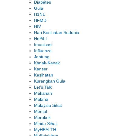
Diabetes
Gula
H1N1
HFMD
HIV
Hari Kesihatan Sedunia
HePiLI
Imunisasi
Influenza
Jantung
Kanak-Kanak
Kanser
Kesihatan
Kurangkan Gula
Let's Talk
Makanan
Malaria
Malaysia Sihat
Mental
Merokok
Minda Sihat
MyHEALTH
MySejahtera