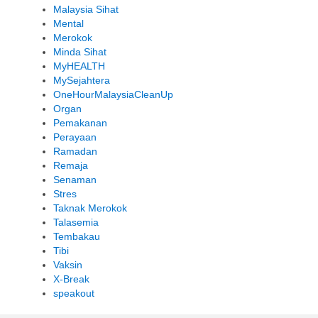
Malaysia Sihat
Mental
Merokok
Minda Sihat
MyHEALTH
MySejahtera
OneHourMalaysiaCleanUp
Organ
Pemakanan
Perayaan
Ramadan
Remaja
Senaman
Stres
Taknak Merokok
Talasemia
Tembakau
Tibi
Vaksin
X-Break
speakout