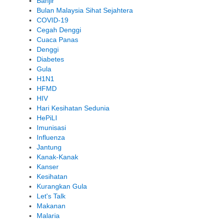
Banjir
Bulan Malaysia Sihat Sejahtera
COVID-19
Cegah Denggi
Cuaca Panas
Denggi
Diabetes
Gula
H1N1
HFMD
HIV
Hari Kesihatan Sedunia
HePiLI
Imunisasi
Influenza
Jantung
Kanak-Kanak
Kanser
Kesihatan
Kurangkan Gula
Let's Talk
Makanan
Malaria