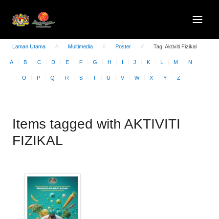
Laman Utama
Multimedia
Poster
Tag: Aktiviti Fizikal
A
B
C
D
E
F
G
H
I
J
K
L
M
N
O
P
Q
R
S
T
U
V
W
X
Y
Z
Items tagged with AKTIVITI
FIZIKAL