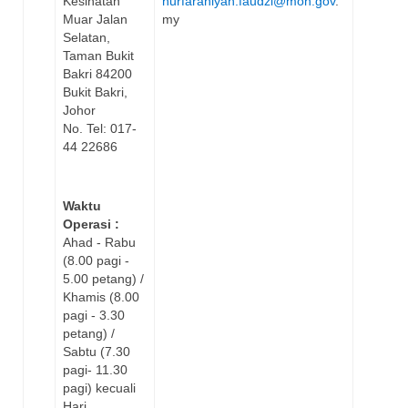
Kesihatan
nurfarahiyah.faudzi@moh.gov
.
Muar Jalan
my
Selatan,
Taman Bukit
Bakri 84200
Bukit Bakri,
Johor
No. Tel: 017-
44 22686
Waktu
Operasi :
Ahad - Rabu
(8.00 pagi -
5.00 petang) /
Khamis (8.00
pagi - 3.30
petang) /
Sabtu (7.30
pagi- 11.30
pagi) kecuali
Hari