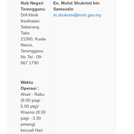
Hub Negeri
En. Mohd Shukrimi bin
Terengganu
Samsudin
D/A Klinik
m.shukrimi@moh.gov.my
Kesihatan
Seberang
Takir,
21300, Kuala
Nerus,
Terengganu
No Tel : 09-
667 1790
Waktu
Operasi :
Ahad - Rabu
(8.00 pagi -
5.00 ptg)/
Khamis (8.00
pagi - 3.30
petang)
kecuali Hari