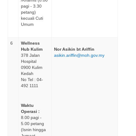
/Khamis (8.00
pagi - 3.30
petang)
kecuali Cuti
Umum
6
Wellness
Hub Kulim
Nor Asikin bt Ariffin
378 Jalan
asikin.ariffin@moh.gov.my
Hospital
0900 Kulim
Kedah
No Tel : 04-
492 1111
Waktu
Operasi :
8.00 pagi -
5.00 petang
(Isnin hingga
Jumaat