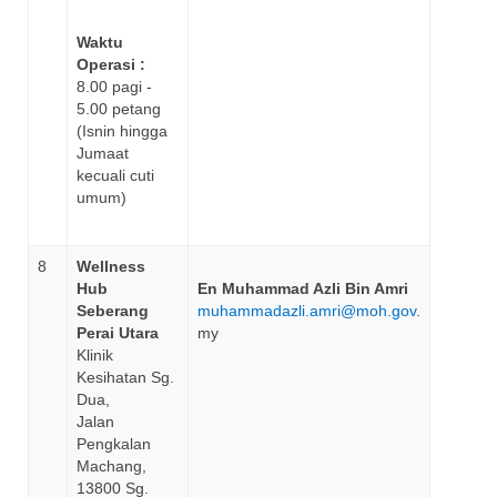
Waktu
Operasi :
8.00 pagi -
5.00 petang
(Isnin hingga
Jumaat
kecuali cuti
umum)
8
Wellness
Hub
En Muhammad Azli Bin Amri
Seberang
muhammadazli.amri@moh.gov
.
Perai Utara
my
Klinik
Kesihatan Sg.
Dua,
Jalan
Pengkalan
Machang,
13800 Sg.