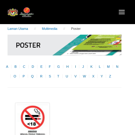
Laman Utama
Multimedia
Poster
A
B
C
D
E
F
G
H
I
J
K
L
M
N
O
P
Q
R
S
T
U
V
W
X
Y
Z