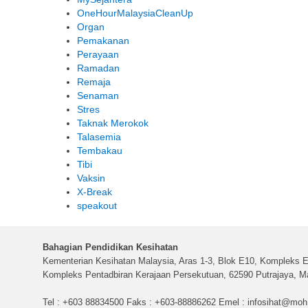
OneHourMalaysiaCleanUp
Organ
Pemakanan
Perayaan
Ramadan
Remaja
Senaman
Stres
Taknak Merokok
Talasemia
Tembakau
Tibi
Vaksin
X-Break
speakout
Bahagian Pendidikan Kesihatan
Kementerian Kesihatan Malaysia, Aras 1-3, Blok E10, Kompleks E
Kompleks Pentadbiran Kerajaan Persekutuan, 62590 Putrajaya, Ma
Tel : +603 88834500 Faks : +603-88886262 Emel :
infosihat@moh