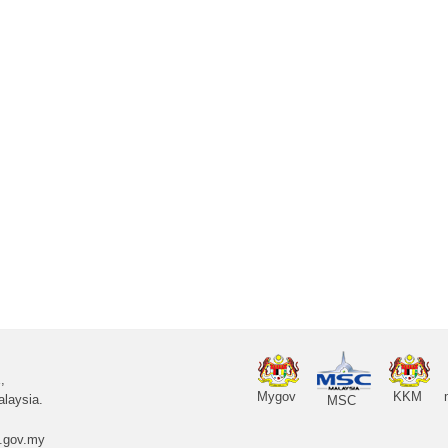
,
Mygov
KKM
laysia.
MSC
.gov.my