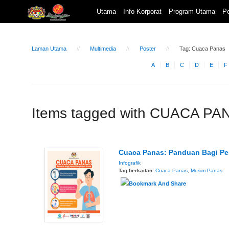
Utama
Info Korporat
Program Utama
Pe
Laman Utama
Multimedia
Poster
Tag: Cuaca Panas
A
B
C
D
E
F
Items tagged with CUACA PA
Cuaca Panas: Panduan Bagi Pes
Infografik
Tag berkaitan:
Cuaca Panas
,
Musim Panas