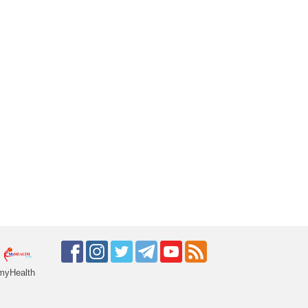
myHealth