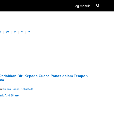
V
W
X
Y
Z
Dedahkan Diri Kepada Cuaca Panas dalam Tempoh
ma
an:
Cuaca Panas
,
Kekal Aktif