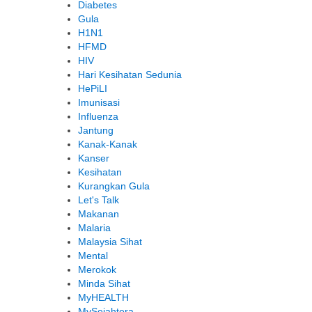
Diabetes
Gula
H1N1
HFMD
HIV
Hari Kesihatan Sedunia
HePiLI
Imunisasi
Influenza
Jantung
Kanak-Kanak
Kanser
Kesihatan
Kurangkan Gula
Let's Talk
Makanan
Malaria
Malaysia Sihat
Mental
Merokok
Minda Sihat
MyHEALTH
MySejahtera