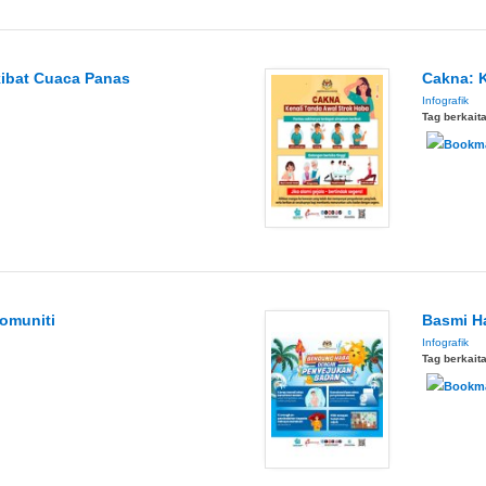
kibat Cuaca Panas
Cakna: K
Infografik
Tag berkait
Komuniti
Basmi H
Infografik
Tag berkait