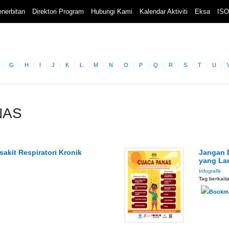
nerbitan
Direktori Program
Hubungi Kami
Kalendar Aktiviti
Eksa
ISO
G
H
I
J
K
L
M
N
O
P
Q
R
S
T
U
NAS
akit Respiratori Kronik
Jangan 
yang La
Infografik
Tag berkait