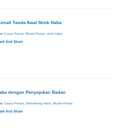
enali Tanda Awal Strok Haba
an:
Cuaca Panas
,
Musim Panas
,
strok haba
aba dengan Penyejukan Badan
an:
Cuaca Panas
,
Gelombang Haba
,
Musim Panas