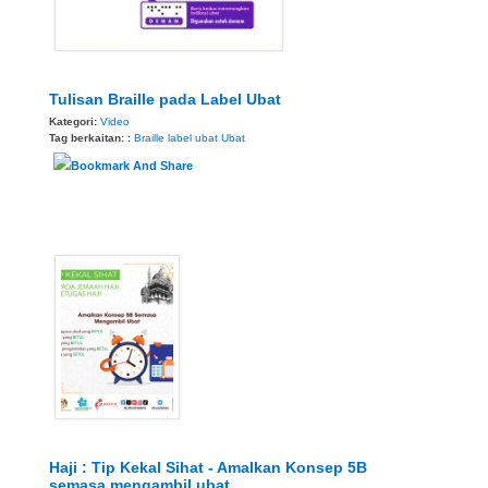
Tulisan Braille pada Label Ubat
Kategori:
Video
Tag berkaitan: :
Braille
label ubat
Ubat
Haji : Tip Kekal Sihat - Amalkan Konsep 5B
semasa mengambil ubat