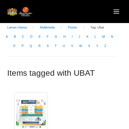
Laman Utama
Multimedia
Poster
Tag: Ubat
A
B
C
D
E
F
G
H
I
J
K
L
M
N
O
P
Q
R
S
T
U
V
W
X
Y
Z
Items tagged with UBAT