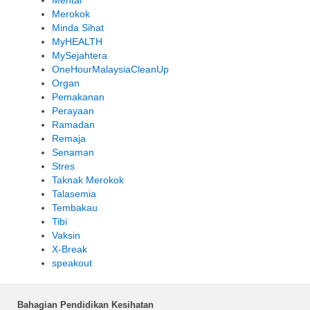
Mental
Merokok
Minda Sihat
MyHEALTH
MySejahtera
OneHourMalaysiaCleanUp
Organ
Pemakanan
Perayaan
Ramadan
Remaja
Senaman
Stres
Taknak Merokok
Talasemia
Tembakau
Tibi
Vaksin
X-Break
speakout
Bahagian Pendidikan Kesihatan