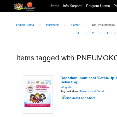
Utama
Info Korporat
Program Utama
Pe
Laman Utama
Multimedia
Poster
Tag: Pneumokokal
A
B
C
D
E
F
Items tagged with PNEUMO
Dapatkan Imunisasi 'Catch-Up
Sekarang!
Infografik
Tag berkaitan:
Pneumokokal
,
Vaksin