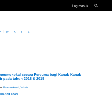
V
W
X
Y
Z
Pneumokokal secara Percuma bagi Kanak-Kanak
ir pada tahun 2018 & 2019
an:
Pneumokokal
,
Vaksin