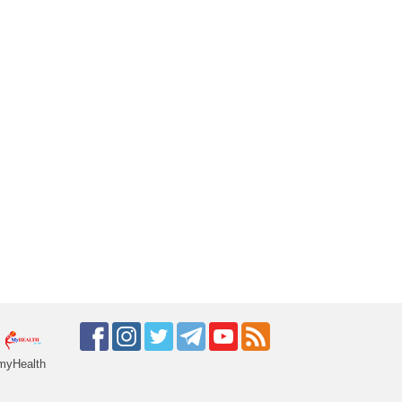
myHealth