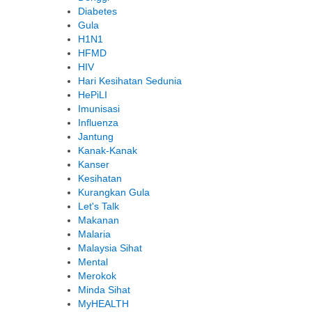
Diabetes
Gula
H1N1
HFMD
HIV
Hari Kesihatan Sedunia
HePiLI
Imunisasi
Influenza
Jantung
Kanak-Kanak
Kanser
Kesihatan
Kurangkan Gula
Let's Talk
Makanan
Malaria
Malaysia Sihat
Mental
Merokok
Minda Sihat
MyHEALTH