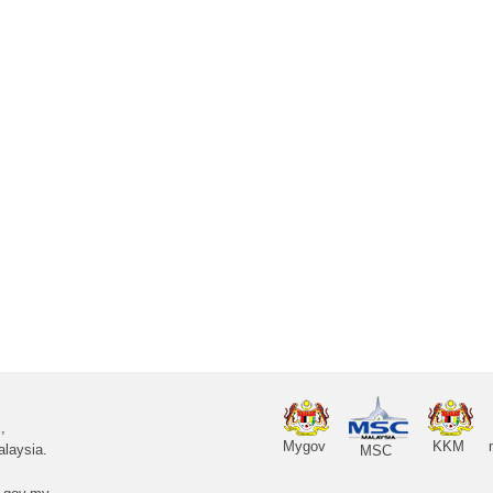
,
Mygov
KKM
laysia.
MSC