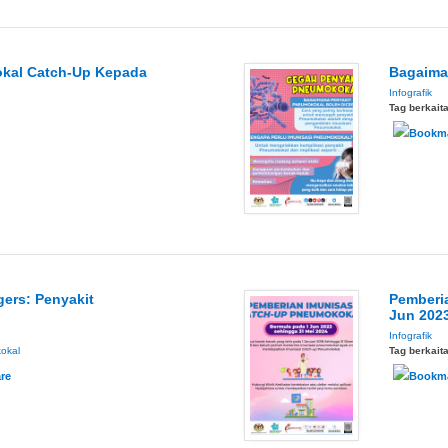
okal Catch-Up Kepada
Bagaima
Infografik
Tag berkait
ers: Penyakit
Pemberi
Jun 2023
Infografik
okal
Tag berkait