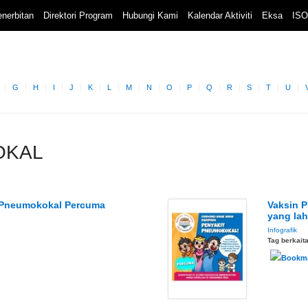
nerbitan
Direktori Program
Hubungi Kami
Kalendar Aktiviti
Eksa
ISO
G
H
I
J
K
L
M
N
O
P
Q
R
S
T
U
KOKAL
' Pneumokokal Percuma
Vaksin 
yang lah
Infografik
Tag berkait