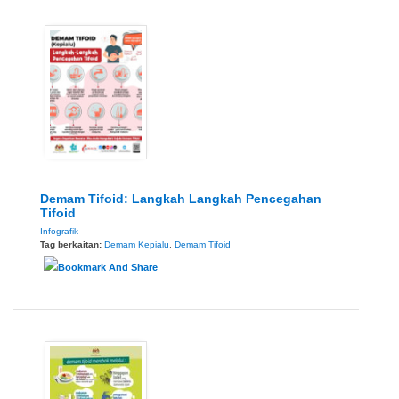
Demam Tifoid: Langkah Langkah Pencegahan
Tifoid
Infografik
Tag berkaitan:
Demam Kepialu
,
Demam Tifoid