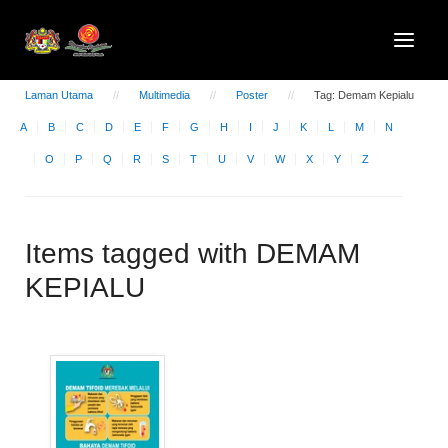
Laman Utama
Multimedia
Poster
Tag: Demam Kepialu
A
B
C
D
E
F
G
H
I
J
K
L
M
N
O
P
Q
R
S
T
U
V
W
X
Y
Z
Items tagged with DEMAM
KEPIALU