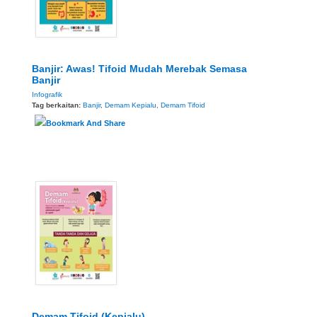
Banjir: Awas! Tifoid Mudah Merebak Semasa
Banjir
Infografik
Tag berkaitan:
Banjir
,
Demam Kepialu
,
Demam Tifoid
Demam Tifoid (Kepialu)