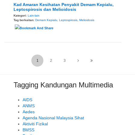
Kad Amaran Kesihatan Penyakit Demam Kepialu,
Leptospirosis dan Melioidosis
Kategori:
Lain-lain
Tag berkaitan:
Demam Kepialu
,
Leptospirosis
,
Melioidosis
1
2
3
Tagging Kandungan Multimedia
AIDS
ANMS
Aedes
Agenda Nasional Malaysia Sihat
Aktiviti Fizikal
BMSS