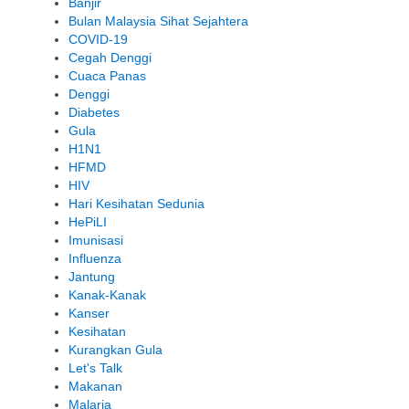
Banjir
Bulan Malaysia Sihat Sejahtera
COVID-19
Cegah Denggi
Cuaca Panas
Denggi
Diabetes
Gula
H1N1
HFMD
HIV
Hari Kesihatan Sedunia
HePiLI
Imunisasi
Influenza
Jantung
Kanak-Kanak
Kanser
Kesihatan
Kurangkan Gula
Let's Talk
Makanan
Malaria