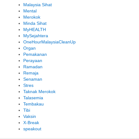
Malaysia Sihat
Mental
Merokok
Minda Sihat
MyHEALTH
MySejahtera
OneHourMalaysiaCleanUp
Organ
Pemakanan
Perayaan
Ramadan
Remaja
Senaman
Stres
Taknak Merokok
Talasemia
Tembakau
Tibi
Vaksin
X-Break
speakout