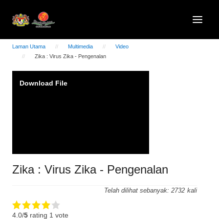
Laman Utama
Multimedia
Video
Zika : Virus Zika - Pengenalan
Video
Download File
Player
Zika : Virus Zika - Pengenalan
Telah dilihat sebanyak:
2732
4.0/
5
rating 1 vote