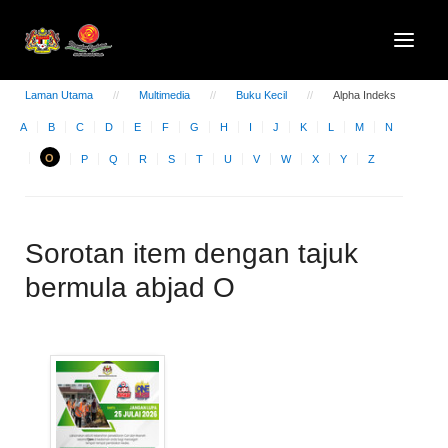
Laman Utama
Multimedia
Buku Kecil
Alpha Indeks
A
B
C
D
E
F
G
H
I
J
K
L
M
N
O
P
Q
R
S
T
U
V
W
X
Y
Z
Sorotan item dengan tajuk
bermula abjad O