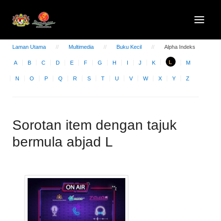
Laman Utama
Multimedia
Buku Kecil
Alpha Indeks
L
A
B
C
D
E
F
G
H
I
J
K
M
N
O
P
Q
R
S
T
U
V
W
X
Y
Z
Sorotan item dengan tajuk
bermula abjad L