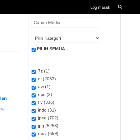
PILIH SEMUA
7z (1)
ai (2033)
avi (1)
eps (2)
dan
flv (336)
,
Tip
indd (31)
jpeg (702)
jpg (5253)
mov (659)