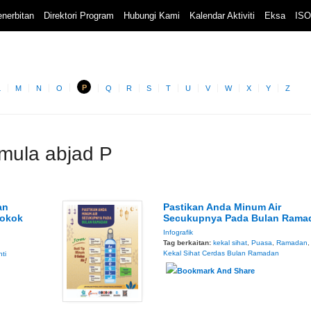
nerbitan
Direktori Program
Hubungi Kami
Kalendar Aktiviti
Eksa
ISO
P
L
M
N
O
Q
R
S
T
U
V
W
X
Y
Z
rmula abjad P
an
Pastikan Anda Minum Air
rokok
Secukupnya Pada Bulan Rama
Infografik
Tag berkaitan:
kekal sihat
,
Puasa
,
Ramadan
Kekal Sihat Cerdas Bulan Ramadan
nti