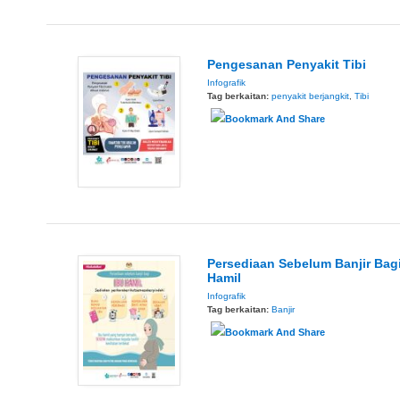
Pengesanan Penyakit Tibi
Infografik
Tag berkaitan:
penyakit berjangkit
,
Tibi
Persediaan Sebelum Banjir Bagi
Hamil
Infografik
Tag berkaitan:
Banjir