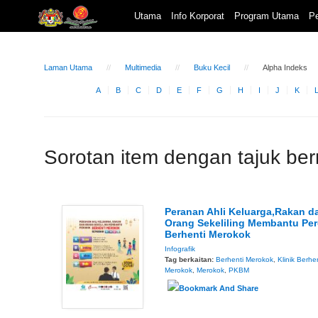
Utama
Info Korporat
Program Utama
Pe
Laman Utama
Multimedia
Buku Kecil
Alpha Indeks
A
B
C
D
E
F
G
H
I
J
K
Sorotan item dengan tajuk be
Peranan Ahli Keluarga,Rakan d
Orang Sekeliling Membantu Pe
Berhenti Merokok
Infografik
Tag berkaitan:
Berhenti Merokok
,
Klinik Berhe
Merokok
,
Merokok
,
PKBM