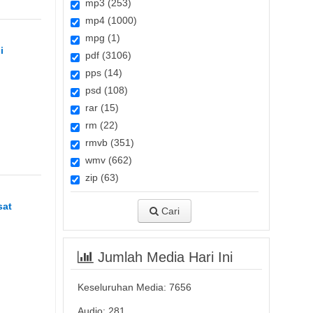
mp3 (253)
mp4 (1000)
mpg (1)
i
pdf (3106)
pps (14)
psd (108)
rar (15)
rm (22)
rmvb (351)
wmv (662)
zip (63)
sat
Cari
Jumlah Media Hari Ini
Keseluruhan Media:
7656
Audio: 281