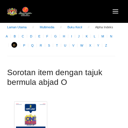
Laman Utama
Multimedia
Buku Kecil
Alpha Indeks
A
B
C
D
E
F
G
H
I
J
K
L
M
N
O
P
Q
R
S
T
U
V
W
X
Y
Z
Sorotan item dengan tajuk
bermula abjad O