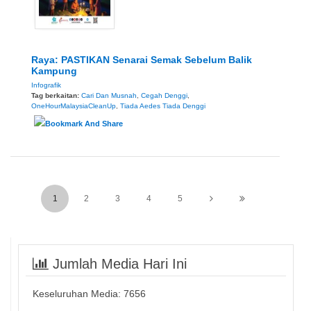
Raya: PASTIKAN Senarai Semak Sebelum Balik
Kampung
Infografik
Tag berkaitan:
Cari Dan Musnah
,
Cegah Denggi
,
OneHourMalaysiaCleanUp
,
Tiada Aedes Tiada Denggi
1
2
3
4
5
Jumlah Media Hari Ini
Keseluruhan Media:
7656