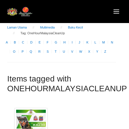
Laman Utama
Multimedia
Buku Kecil
Tag: OneHourMalaysiaCleanUp
A
B
C
D
E
F
G
H
I
J
K
L
M
N
O
P
Q
R
S
T
U
V
W
X
Y
Z
Items tagged with
ONEHOURMALAYSIACLEANUP