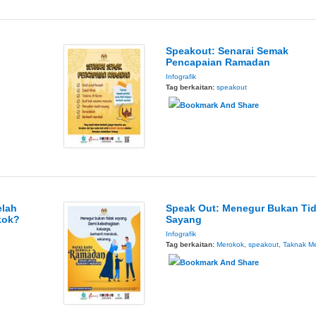
Speakout: Senarai Semak
Pencapaian Ramadan
Infografik
Tag berkaitan:
speakout
elah
Speak Out: Menegur Bukan Ti
kok?
Sayang
Infografik
Tag berkaitan:
Merokok
,
speakout
,
Taknak M