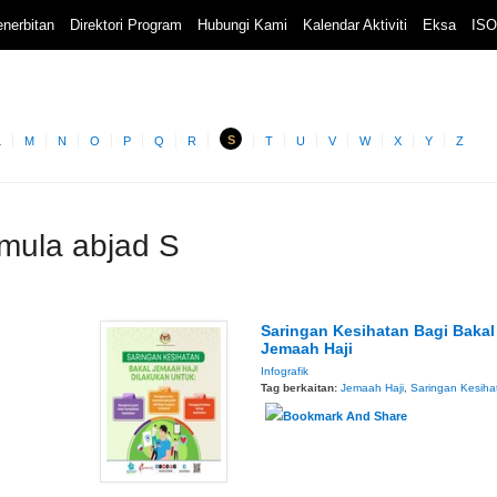
nerbitan
Direktori Program
Hubungi Kami
Kalendar Aktiviti
Eksa
ISO
S
L
M
N
O
P
Q
R
T
U
V
W
X
Y
Z
rmula abjad S
Saringan Kesihatan Bagi Bakal
Jemaah Haji
Infografik
Tag berkaitan:
Jemaah Haji
,
Saringan Kesiha