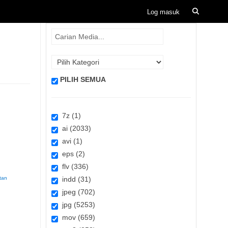
PILIH SEMUA
7z (1)
ai (2033)
avi (1)
eps (2)
flv (336)
tan
indd (31)
jpeg (702)
jpg (5253)
mov (659)