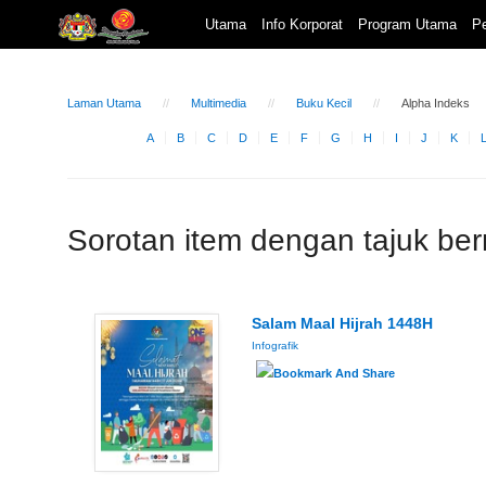
Utama
Info Korporat
Program Utama
Pe
Laman Utama
Multimedia
Buku Kecil
Alpha Indeks
A
B
C
D
E
F
G
H
I
J
K
Sorotan item dengan tajuk be
Salam Maal Hijrah 1448H
Infografik