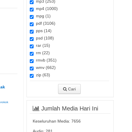
mp3 (253)
mp4 (1000)
mpg (1)
pdf (3106)
pps (14)
psd (108)
rar (15)
rm (22)
rmvb (351)
wmv (662)
zip (63)
dak
Cari
erokok
Jumlah Media Hari Ini
Keseluruhan Media:
7656
Audio: 281