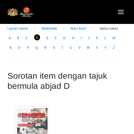
Laman Utama
Multimedia
Buku Kecil
Alpha Indeks
D
A
B
C
E
F
G
H
I
J
K
L
M
N
O
P
Q
R
S
T
U
V
W
X
Y
Z
Sorotan item dengan tajuk
bermula abjad D