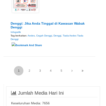
Denggi: Jika Anda Tinggal di Kawasan Wabak
Denggi
Infografik
Tag berkaitan:
Aedes
,
Cegah Denggi
,
Denggi
,
Tiada Aedes Tiada
Denggi
1
2
3
4
5
Jumlah Media Hari Ini
Keseluruhan Media:
7656