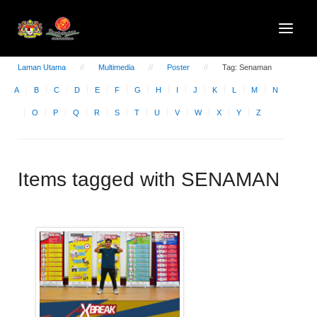
Laman Utama
Multimedia
Poster
Tag: Senaman
A
B
C
D
E
F
G
H
I
J
K
L
M
N
O
P
Q
R
S
T
U
V
W
X
Y
Z
Items tagged with SENAMAN