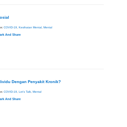
osial
an:
COVID-19
,
Kesihatan Mental
,
Mental
dividu Dengan Penyakit Kronik?
an:
COVID-19
,
Let's Talk
,
Mental