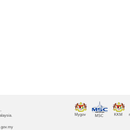
,
Mygov
KKM
laysia.
MSC
.gov.my