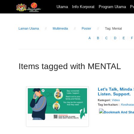
Utama
Info Korporat
Program Utama
Pe
Laman Utama
Multimedia
Poster
Tag: Mental
A
B
C
D
E
F
Items tagged with MENTAL
Let's Talk, Minda
Listen. Support.
Kategori:
Video
Tag berkaitan: :
Kesihata