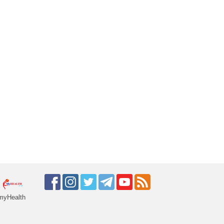
myHealth