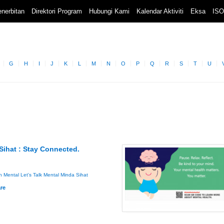
nerbitan
Direktori Program
Hubungi Kami
Kalendar Aktiviti
Eksa
ISO
G
H
I
J
K
L
M
N
O
P
Q
R
S
T
U
 Sihat : Stay Connected.
n Mental
Let's Talk
Mental
Minda Sihat