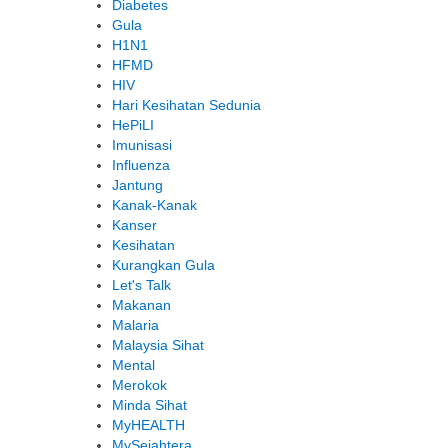
Diabetes
Gula
H1N1
HFMD
HIV
Hari Kesihatan Sedunia
HePiLI
Imunisasi
Influenza
Jantung
Kanak-Kanak
Kanser
Kesihatan
Kurangkan Gula
Let's Talk
Makanan
Malaria
Malaysia Sihat
Mental
Merokok
Minda Sihat
MyHEALTH
MySejahtera