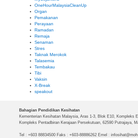
OneHourMalaysiaCleanUp
Organ
Pemakanan
Perayaan
Ramadan
Remaja
Senaman
Stres
Taknak Merokok
Talasemia
Tembakau
Tibi
Vaksin
X-Break
speakout
Bahagian Pendidikan Kesihatan
Kementerian Kesihatan Malaysia, Aras 1-3, Blok E10, Kompleks E
Kompleks Pentadbiran Kerajaan Persekutuan, 62590 Putrajaya, Ma
Tel : +603 88834500 Faks : +603-88886262 Emel :
infosihat@moh