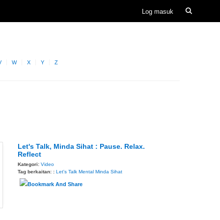
V
W
X
Y
Z
Let's Talk, Minda Sihat : Pause. Relax.
Reflect
Kategori:
Video
Tag berkaitan: :
Let's Talk
Mental
Minda Sihat