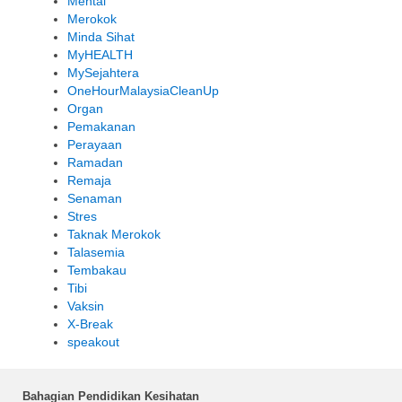
Mental
Merokok
Minda Sihat
MyHEALTH
MySejahtera
OneHourMalaysiaCleanUp
Organ
Pemakanan
Perayaan
Ramadan
Remaja
Senaman
Stres
Taknak Merokok
Talasemia
Tembakau
Tibi
Vaksin
X-Break
speakout
Bahagian Pendidikan Kesihatan