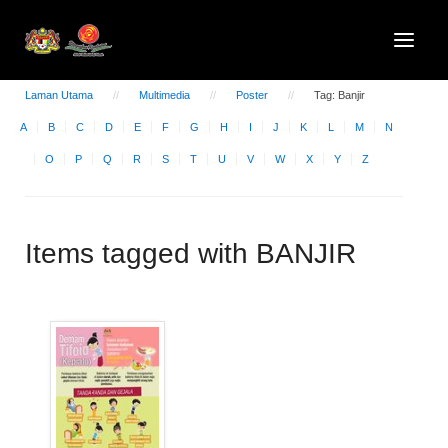
Laman Utama
Multimedia
Poster
Tag: Banjir
A
B
C
D
E
F
G
H
I
J
K
L
M
N
O
P
Q
R
S
T
U
V
W
X
Y
Z
Items tagged with BANJIR