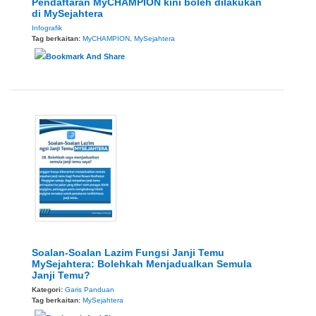
Pendaftaran MyCHAMPION kini boleh dilakukan
di MySejahtera
Infografik
Tag berkaitan:
MyCHAMPION
,
MySejahtera
Soalan-Soalan Lazim Fungsi Janji Temu
MySejahtera: Bolehkah Menjadualkan Semula
Janji Temu?
Kategori:
Garis Panduan
Tag berkaitan:
MySejahtera