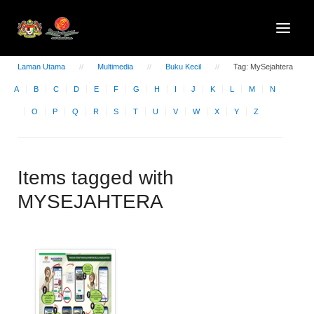
Laman Utama
Multimedia
Buku Kecil
Tag: MySejahtera
A
B
C
D
E
F
G
H
I
J
K
L
M
N
O
P
Q
R
S
T
U
V
W
X
Y
Z
Items tagged with
MYSEJAHTERA