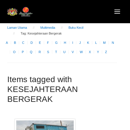
Laman Utama
Multimedia
Buku Kecil
Tag: Kesejahteraan Bergerak
A
B
C
D
E
F
G
H
I
J
K
L
M
N
O
P
Q
R
S
T
U
V
W
X
Y
Z
Items tagged with
KESEJAHTERAAN
BERGERAK