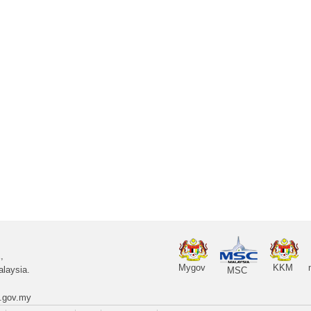
,
Mygov
KKM
laysia.
MSC
.gov.my