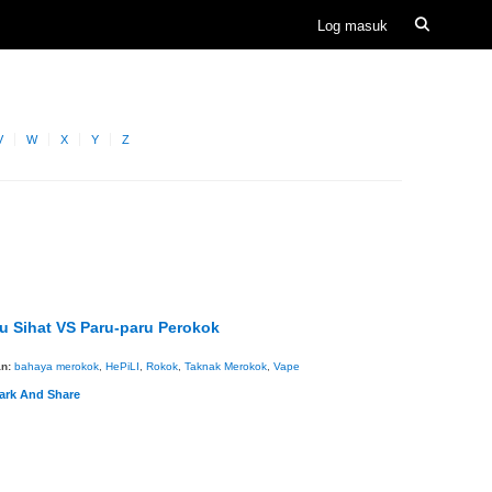
V
W
X
Y
Z
u Sihat VS Paru-paru Perokok
an:
bahaya merokok
,
HePiLI
,
Rokok
,
Taknak Merokok
,
Vape