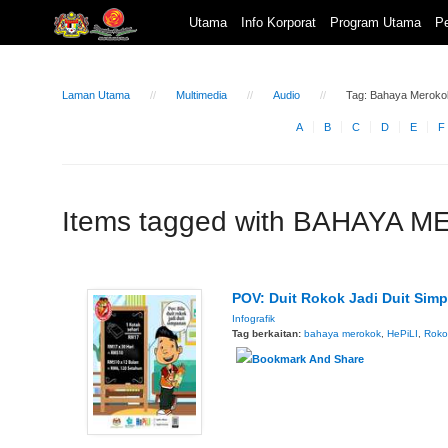
Utama
Info Korporat
Program Utama
Pe
Laman Utama
Multimedia
Audio
Tag: Bahaya Meroko
A
B
C
D
E
F
Items tagged with BAHAYA 
POV: Duit Rokok Jadi Duit Sim
Infografik
Tag berkaitan:
bahaya merokok
,
HePiLI
,
Roko