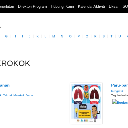
nerbitan
Direktori Program
Hubungi Kami
Kalendar Aktiviti
Eksa
ISO
k
G
H
I
J
K
L
M
N
O
P
Q
R
S
T
U
MEROKOK
panan
Paru-par
Infografik
k
,
Taknak Merokok
,
Vape
Tag berkait