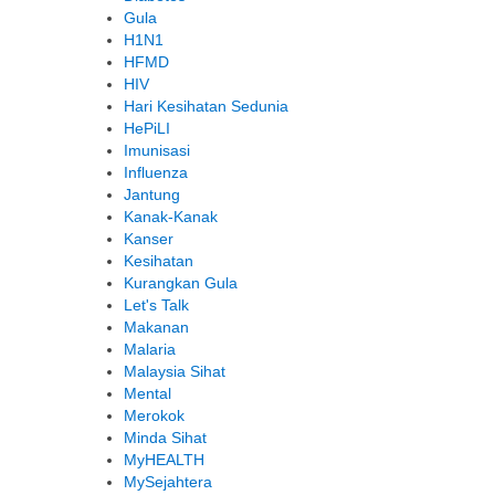
Gula
H1N1
HFMD
HIV
Hari Kesihatan Sedunia
HePiLI
Imunisasi
Influenza
Jantung
Kanak-Kanak
Kanser
Kesihatan
Kurangkan Gula
Let's Talk
Makanan
Malaria
Malaysia Sihat
Mental
Merokok
Minda Sihat
MyHEALTH
MySejahtera