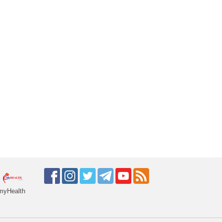
myHealth