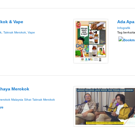
okok & Vape
Ada Apa
Infografik
k
,
Taknak Merokok
,
Vape
Tag berkait
Bahaya Merokok
merokok
Malaysia Sihat
Taknak Merokok