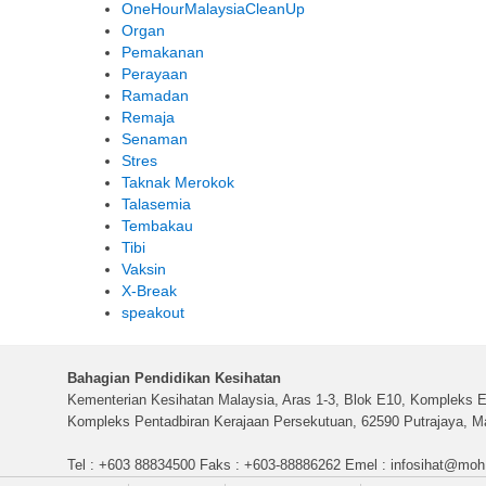
OneHourMalaysiaCleanUp
Organ
Pemakanan
Perayaan
Ramadan
Remaja
Senaman
Stres
Taknak Merokok
Talasemia
Tembakau
Tibi
Vaksin
X-Break
speakout
Bahagian Pendidikan Kesihatan
Kementerian Kesihatan Malaysia, Aras 1-3, Blok E10, Kompleks E
Kompleks Pentadbiran Kerajaan Persekutuan, 62590 Putrajaya, Ma
Tel : +603 88834500 Faks : +603-88886262 Emel :
infosihat@moh