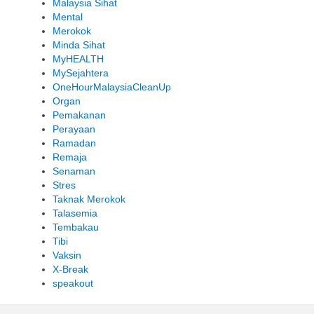
Malaysia Sihat
Mental
Merokok
Minda Sihat
MyHEALTH
MySejahtera
OneHourMalaysiaCleanUp
Organ
Pemakanan
Perayaan
Ramadan
Remaja
Senaman
Stres
Taknak Merokok
Talasemia
Tembakau
Tibi
Vaksin
X-Break
speakout