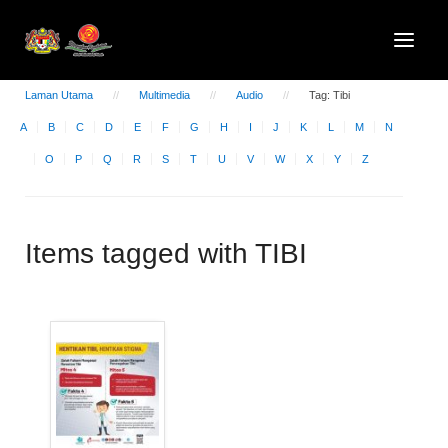
Laman Utama
Multimedia
Audio
Tag: Tibi
A
B
C
D
E
F
G
H
I
J
K
L
M
N
O
P
Q
R
S
T
U
V
W
X
Y
Z
Items tagged with TIBI