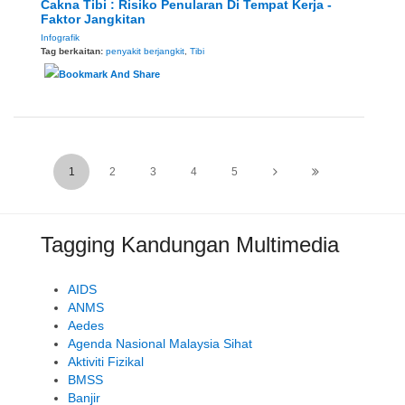
Cakna Tibi : Risiko Penularan Di Tempat Kerja -
Faktor Jangkitan
Infografik
Tag berkaitan:
penyakit berjangkit
,
Tibi
1
2
3
4
5
Tagging Kandungan Multimedia
AIDS
ANMS
Aedes
Agenda Nasional Malaysia Sihat
Aktiviti Fizikal
BMSS
Banjir