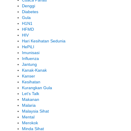
Cuaca Panas
Denggi
Diabetes
Gula
H1N1
HFMD
HIV
Hari Kesihatan Sedunia
HePiLI
Imunisasi
Influenza
Jantung
Kanak-Kanak
Kanser
Kesihatan
Kurangkan Gula
Let's Talk
Makanan
Malaria
Malaysia Sihat
Mental
Merokok
Minda Sihat