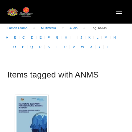
Laman Utama
Multimedia
Audio
Tag: ANMS
A
B
C
D
E
F
G
H
I
J
K
L
M
N
O
P
Q
R
S
T
U
V
W
X
Y
Z
Items tagged with ANMS