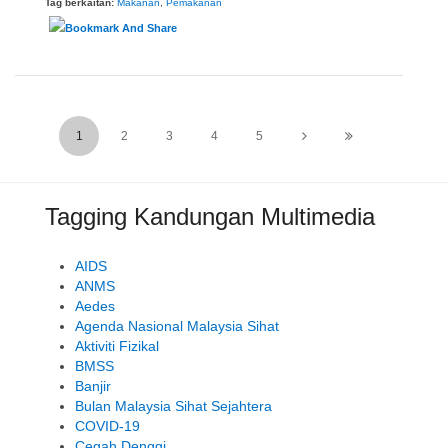
Tag berkaitan:
Makanan
,
Pemakanan
1
2
3
4
5
Tagging Kandungan Multimedia
AIDS
ANMS
Aedes
Agenda Nasional Malaysia Sihat
Aktiviti Fizikal
BMSS
Banjir
Bulan Malaysia Sihat Sejahtera
COVID-19
Cegah Denggi