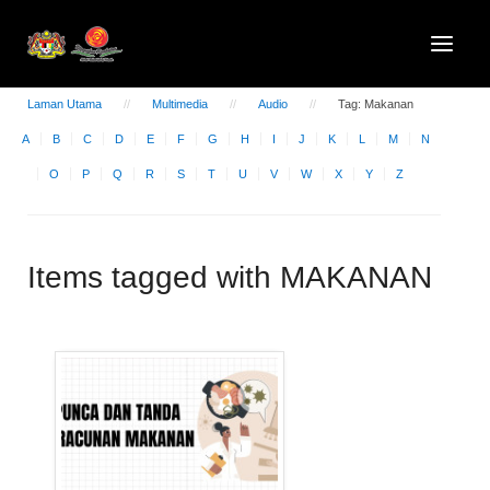
Laman Utama
Multimedia
Audio
Tag: Makanan
A
B
C
D
E
F
G
H
I
J
K
L
M
N
O
P
Q
R
S
T
U
V
W
X
Y
Z
Items tagged with MAKANAN