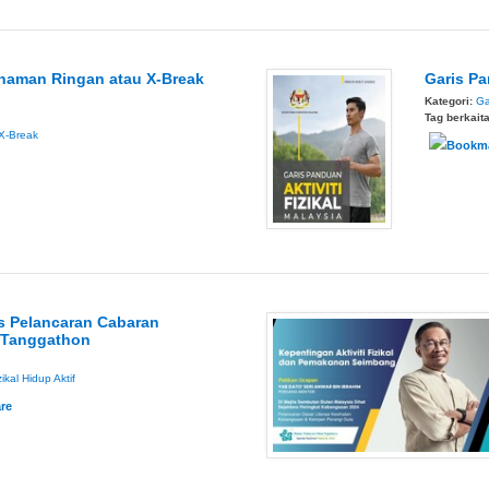
naman Ringan atau X-Break
Garis Pa
Kategori:
Ga
Tag berkait
X-Break
s Pelancaran Cabaran
 Tanggathon
zikal
Hidup Aktif