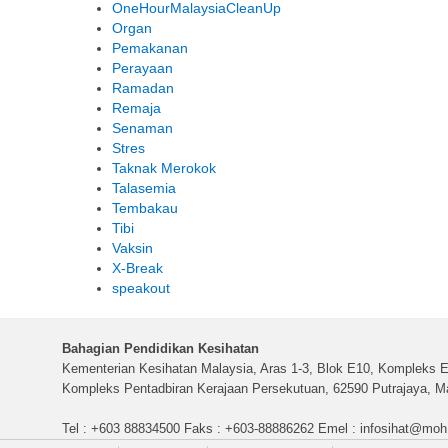
OneHourMalaysiaCleanUp
Organ
Pemakanan
Perayaan
Ramadan
Remaja
Senaman
Stres
Taknak Merokok
Talasemia
Tembakau
Tibi
Vaksin
X-Break
speakout
Bahagian Pendidikan Kesihatan
Kementerian Kesihatan Malaysia, Aras 1-3, Blok E10, Kompleks E
Kompleks Pentadbiran Kerajaan Persekutuan, 62590 Putrajaya, Ma
Tel : +603 88834500 Faks : +603-88886262 Emel :
infosihat@moh