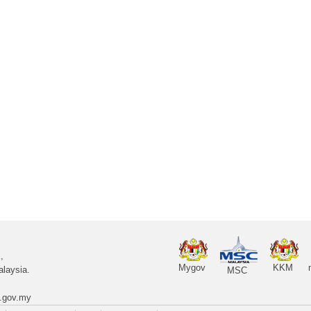
,
Mygov
KKM
laysia.
MSC
.gov.my