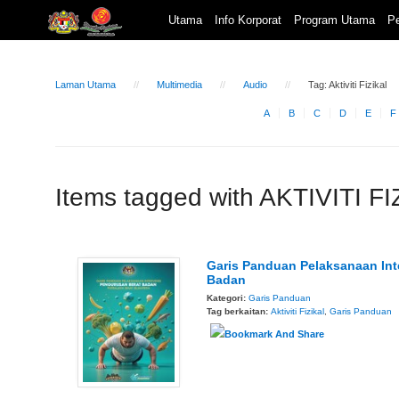
Utama
Info Korporat
Program Utama
Pe
Laman Utama
Multimedia
Audio
Tag: Aktiviti Fizikal
A
B
C
D
E
F
Items tagged with AKTIVITI F
Garis Panduan Pelaksanaan Int
Badan
Kategori:
Garis Panduan
Tag berkaitan:
Aktiviti Fizikal
,
Garis Panduan