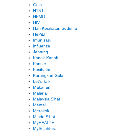
Gula
H1N1
HFMD
HIV
Hari Kesihatan Sedunia
HePiLI
Imunisasi
Influenza
Jantung
Kanak-Kanak
Kanser
Kesihatan
Kurangkan Gula
Let's Talk
Makanan
Malaria
Malaysia Sihat
Mental
Merokok
Minda Sihat
MyHEALTH
MySejahtera