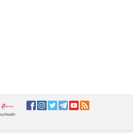
myHealth