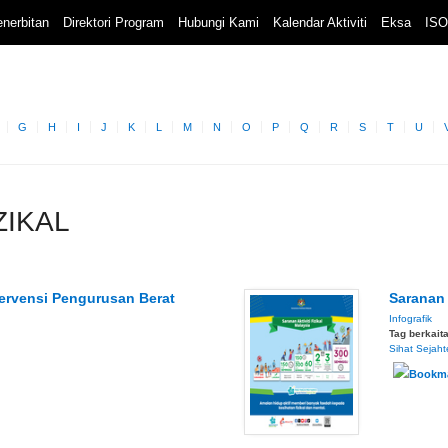
nerbitan
Direktori Program
Hubungi Kami
Kalendar Aktiviti
Eksa
ISO
G
H
I
J
K
L
M
N
O
P
Q
R
S
T
U
IZIKAL
ervensi Pengurusan Berat
Saranan 
Infografik
Tag berkait
Sihat Sejaht