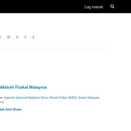
V
W
X
Y
Z
Aktiviti Fizikal Malaysia
an:
Agenda Nasional Malaysia Sihat
,
Aktiviti Fizikal
,
BMSS
,
Bulan Malaysia
era