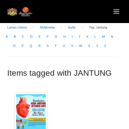
Laman Utama
Multimedia
Audio
Tag: Jantung
A
B
C
D
E
F
G
H
I
J
K
L
M
N
O
P
Q
R
S
T
U
V
W
X
Y
Z
Items tagged with JANTUNG