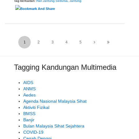
Tag berkaitan:
Hari Jantung Sedunia
,
Jantung
1
2
3
4
5
Tagging Kandungan Multimedia
AIDS
ANMS
Aedes
Agenda Nasional Malaysia Sihat
Aktiviti Fizikal
BMSS
Banjir
Bulan Malaysia Sihat Sejahtera
COVID-19
Cegah Denggi