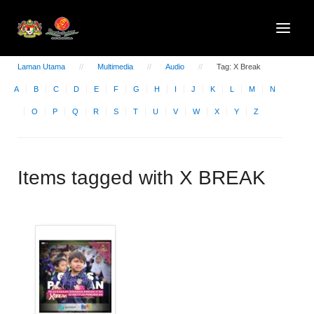
Laman Utama
Multimedia
Audio
Tag: X Break
A
B
C
D
E
F
G
H
I
J
K
L
M
N
O
P
Q
R
S
T
U
V
W
X
Y
Z
Items tagged with X BREAK