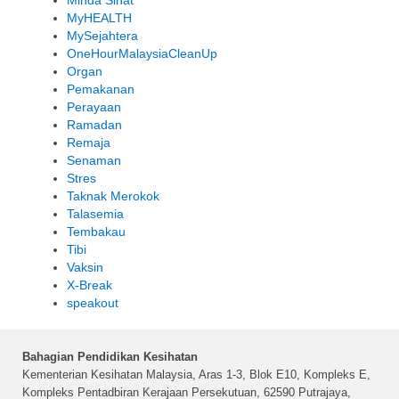
Minda Sihat
MyHEALTH
MySejahtera
OneHourMalaysiaCleanUp
Organ
Pemakanan
Perayaan
Ramadan
Remaja
Senaman
Stres
Taknak Merokok
Talasemia
Tembakau
Tibi
Vaksin
X-Break
speakout
Bahagian Pendidikan Kesihatan
Kementerian Kesihatan Malaysia, Aras 1-3, Blok E10, Kompleks E,
Kompleks Pentadbiran Kerajaan Persekutuan, 62590 Putrajaya,