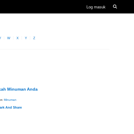
V
W
X
Y
Z
kah Minuman Anda
an:
Minuman