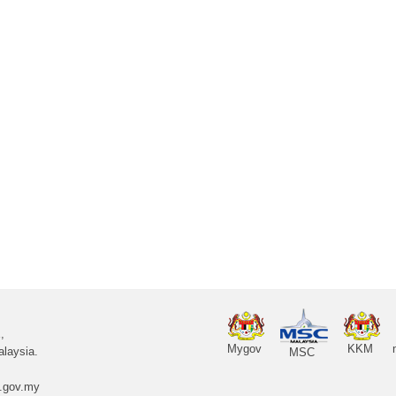
,
Mygov
KKM
laysia.
MSC
.gov.my