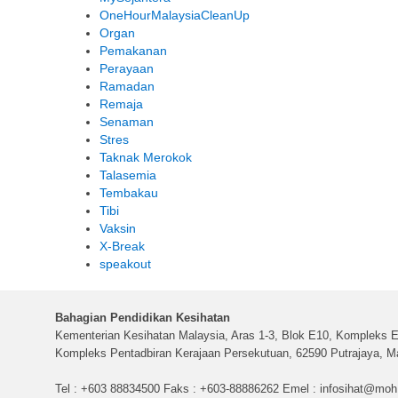
OneHourMalaysiaCleanUp
Organ
Pemakanan
Perayaan
Ramadan
Remaja
Senaman
Stres
Taknak Merokok
Talasemia
Tembakau
Tibi
Vaksin
X-Break
speakout
Bahagian Pendidikan Kesihatan
Kementerian Kesihatan Malaysia, Aras 1-3, Blok E10, Kompleks E
Kompleks Pentadbiran Kerajaan Persekutuan, 62590 Putrajaya, Ma
Tel : +603 88834500 Faks : +603-88886262 Emel :
infosihat@moh