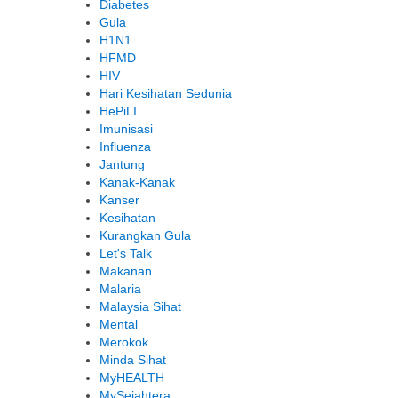
Diabetes
Gula
H1N1
HFMD
HIV
Hari Kesihatan Sedunia
HePiLI
Imunisasi
Influenza
Jantung
Kanak-Kanak
Kanser
Kesihatan
Kurangkan Gula
Let's Talk
Makanan
Malaria
Malaysia Sihat
Mental
Merokok
Minda Sihat
MyHEALTH
MySejahtera