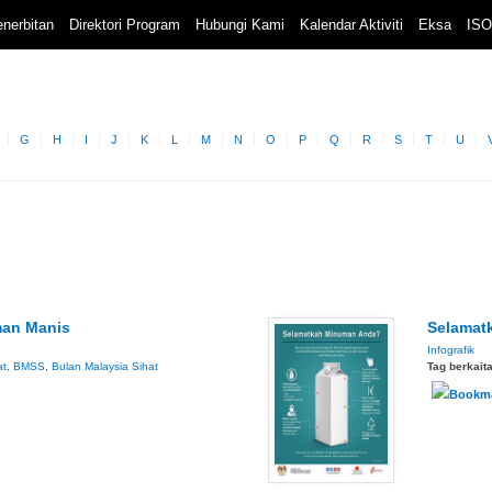
nerbitan
Direktori Program
Hubungi Kami
Kalendar Aktiviti
Eksa
ISO
G
H
I
J
K
L
M
N
O
P
Q
R
S
T
U
an Manis
Selamat
Infografik
at
,
BMSS
,
Bulan Malaysia Sihat
Tag berkait