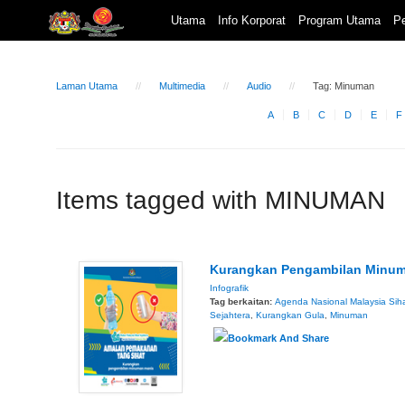
Utama
Info Korporat
Program Utama
Pe
Laman Utama
Multimedia
Audio
Tag: Minuman
A
B
C
D
E
F
Items tagged with MINUMAN
Kurangkan Pengambilan Minum
Infografik
Tag berkaitan:
Agenda Nasional Malaysia Sih
Sejahtera
,
Kurangkan Gula
,
Minuman