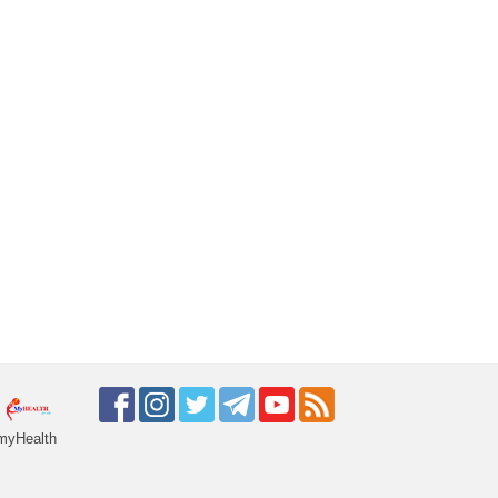
myHealth