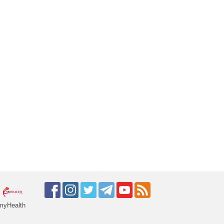
myHealth