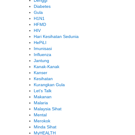
Denggi
Diabetes
Gula
H1N1
HFMD
HIV
Hari Kesihatan Sedunia
HePiLI
Imunisasi
Influenza
Jantung
Kanak-Kanak
Kanser
Kesihatan
Kurangkan Gula
Let's Talk
Makanan
Malaria
Malaysia Sihat
Mental
Merokok
Minda Sihat
MyHEALTH