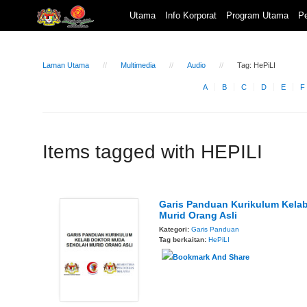
Utama
Info Korporat
Program Utama
Pe
Laman Utama
Multimedia
Audio
Tag: HePiLI
A
B
C
D
E
F
Items tagged with HEPILI
Garis Panduan Kurikulum Kela
Murid Orang Asli
Kategori:
Garis Panduan
Tag berkaitan:
HePiLI