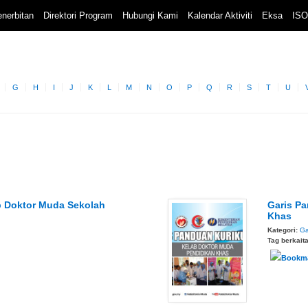
nerbitan
Direktori Program
Hubungi Kami
Kalendar Aktiviti
Eksa
ISO
G
H
I
J
K
L
M
N
O
P
Q
R
S
T
U
b Doktor Muda Sekolah
Garis P
Khas
Kategori:
Ga
Tag berkait