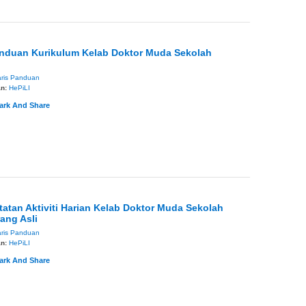
anduan Kurikulum Kelab Doktor Muda Sekolah
ris Panduan
an:
HePiLI
atan Aktiviti Harian Kelab Doktor Muda Sekolah
ang Asli
ris Panduan
an:
HePiLI