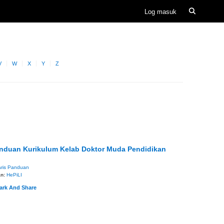
V
W
X
Y
Z
anduan Kurikulum Kelab Doktor Muda Pendidikan
ris Panduan
an:
HePiLI