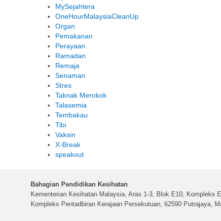
MySejahtera
OneHourMalaysiaCleanUp
Organ
Pemakanan
Perayaan
Ramadan
Remaja
Senaman
Stres
Taknak Merokok
Talasemia
Tembakau
Tibi
Vaksin
X-Break
speakout
Bahagian Pendidikan Kesihatan
Kementerian Kesihatan Malaysia, Aras 1-3, Blok E10, Kompleks E
Kompleks Pentadbiran Kerajaan Persekutuan, 62590 Putrajaya, Ma