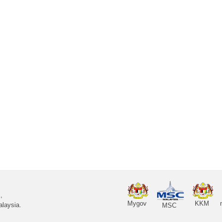
,
Mygov
KKM
laysia.
MSC