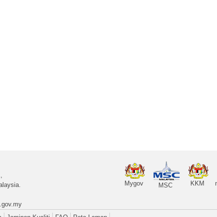
,
Mygov
KKM
laysia.
MSC
.gov.my