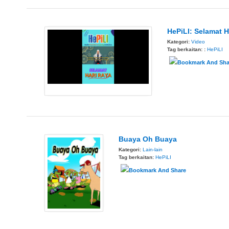
HePiLI: Selamat Ha
Kategori:
Video
Tag berkaitan: :
HePiLI
Buaya Oh Buaya
Kategori:
Lain-lain
Tag berkaitan:
HePiLI