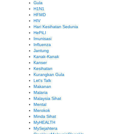
Gula
H1N1
HFMD
HIV
Hari Kesihatan Sedunia
HePiLI
Imunisasi
Influenza
Jantung
Kanak-Kanak
Kanser
Kesihatan
Kurangkan Gula
Let's Talk
Makanan
Malaria
Malaysia Sihat
Mental
Merokok
Minda Sihat
MyHEALTH
MySejahtera