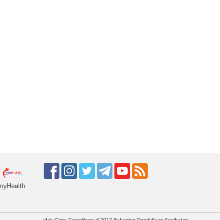
myHealth