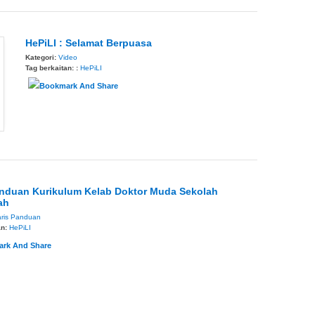
HePiLI : Selamat Berpuasa
Kategori:
Video
Tag berkaitan: :
HePiLI
anduan Kurikulum Kelab Doktor Muda Sekolah
ah
ris Panduan
an:
HePiLI