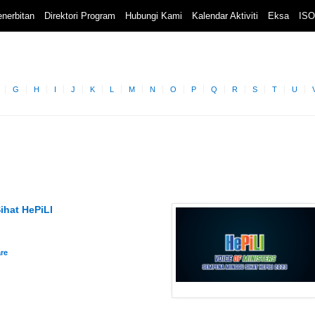
nerbitan
Direktori Program
Hubungi Kami
Kalendar Aktiviti
Eksa
ISO
G
H
I
J
K
L
M
N
O
P
Q
R
S
T
U
ihat HePiLI