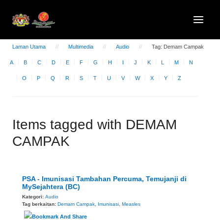
Laman Utama
Multimedia
Audio
Tag: Demam Campak
A
B
C
D
E
F
G
H
I
J
K
L
M
N
O
P
Q
R
S
T
U
V
W
X
Y
Z
Items tagged with DEMAM
CAMPAK
PSA - Imunisasi Tambahan Percuma, Temujanji di
MySejahtera (BC)
Kategori:
Audio
Tag berkaitan:
Demam Campak
,
Imunisasi
,
Measles