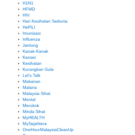
H1N1
HFMD
HIV
Hari Kesihatan Sedunia
HePiLI
Imunisasi
Influenza
Jantung
Kanak-Kanak
Kanser
Kesihatan
Kurangkan Gula
Let's Talk
Makanan
Malaria
Malaysia Sihat
Mental
Merokok
Minda Sihat
MyHEALTH
MySejahtera
OneHourMalaysiaCleanUp