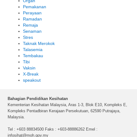
Organ
Pemakanan
Perayaan
Ramadan
Remaja
Senaman
Stres
Taknak Merokok
Talasemia
Tembakau
Tibi
Vaksin
X-Break
speakout
Bahagian Pendidikan Kesihatan
Kementerian Kesihatan Malaysia, Aras 1-3, Blok E10, Kompleks E,
Kompleks Pentadbiran Kerajaan Persekutuan, 62590 Putrajaya,
Malaysia.
Tel : +603 88834500 Faks : +603-88886262 Emel :
infosihat@moh.gov.my