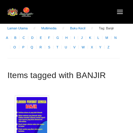
Laman Utama
Multimedia
Buku Kecil
Tag: Banjir
A
B
C
D
E
F
G
H
I
J
K
L
M
N
O
P
Q
R
S
T
U
V
W
X
Y
Z
Items tagged with BANJIR