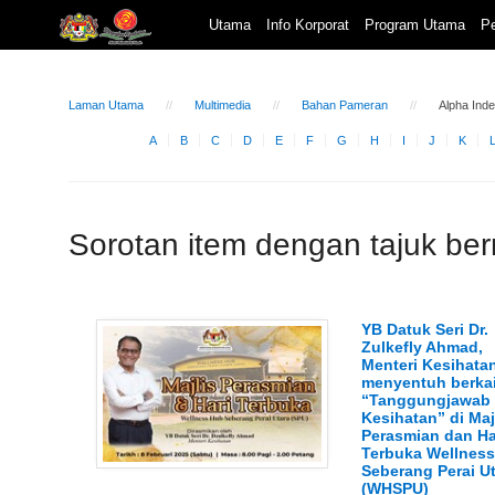
Utama
Info Korporat
Program Utama
Pe
Laman Utama
Multimedia
Bahan Pameran
Alpha Ind
A
B
C
D
E
F
G
H
I
J
K
Sorotan item dengan tajuk be
YB Datuk Seri Dr.
Zulkefly Ahmad,
Menteri Kesihata
menyentuh berka
“Tanggungjawab 
Kesihatan” di Maj
Perasmian dan Ha
Terbuka Wellnes
Seberang Perai U
(WHSPU)