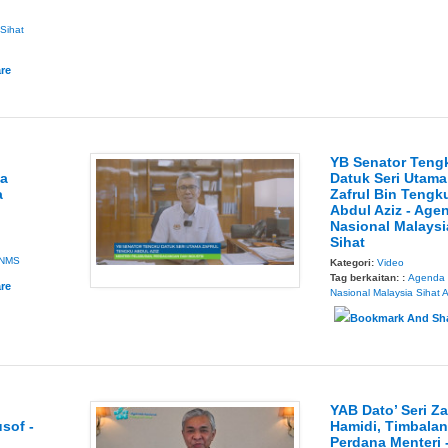
 Sihat
YB Senator Teng
da
Datuk Seri Utama
a
Zafrul Bin Tengk
Abdul Aziz - Age
Nasional Malaysi
Sihat
NMS
Kategori:
Video
Tag berkaitan: :
Agenda
Nasional Malaysia Sihat
YAB Dato’ Seri Z
usof -
Hamidi, Timbala
Perdana Menteri 