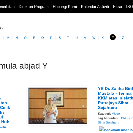
nerbitan
Direktori Program
Hubungi Kami
Kalendar Aktiviti
Eksa
ISO
eks
Y
L
M
N
O
P
Q
R
S
T
U
V
W
X
Z
rmula abjad Y
YB Dr. Zaliha Bint
Mustafa - Terima
n
KKM atas inisiati
itan
Putrajaya Sihat
Celik
Sejahtera
lis
Kategori:
Video
ri
Tag berkaitan: :
BMSS
P
s Hub
Sihat Sejahtera
tara