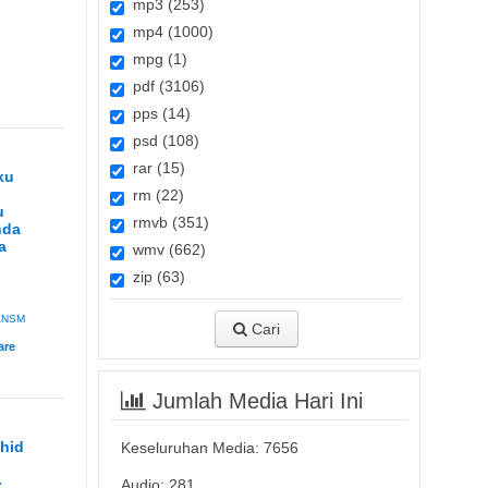
mp3 (253)
mp4 (1000)
mpg (1)
pdf (3106)
pps (14)
psd (108)
rar (15)
ku
rm (22)
u
rmvb (351)
nda
a
wmv (662)
zip (63)
ANSM
Cari
Jumlah Media Hari Ini
ahid
Keseluruhan Media:
7656
n
-
Audio: 281