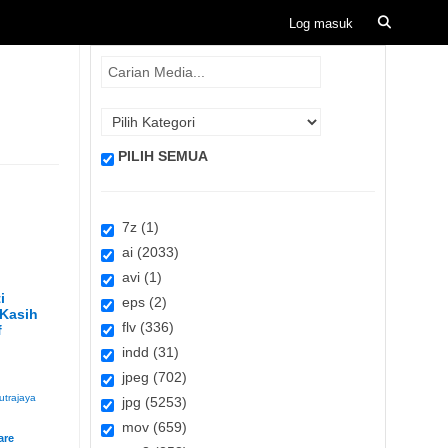
PILIH SEMUA
7z (1)
ai (2033)
avi (1)
i
eps (2)
 Kasih
flv (336)
f
indd (31)
jpeg (702)
utrajaya
jpg (5253)
mov (659)