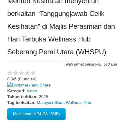
Menteri Kesihatan menyentuh
berkaitan “Tanggungjawab Celik
Kesihatan” di Majlis Perasmian dan
Hari Terbuka Wellness Hub
Seberang Perai Utara (WHSPU)
Telah dilihat sebanyak:
518
0.0/
5
(0 undian)
Kategori:
Video
Tahun terbitan:
2025
Tag berkaitan:
Malaysia Sihat
,
Wellness Hub
Muat turun .MP4 (88.18MB)