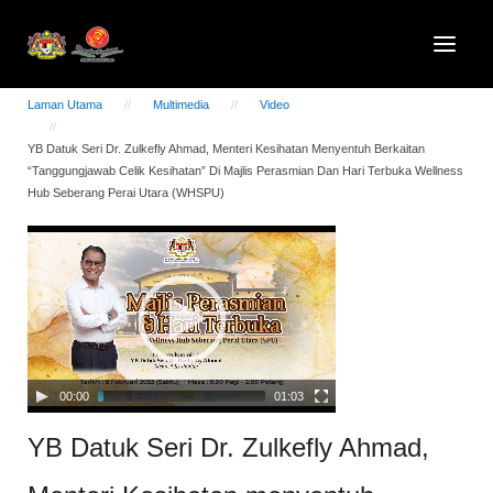
Laman Utama
Multimedia
Video
YB Datuk Seri Dr. Zulkefly Ahmad, Menteri Kesihatan Menyentuh Berkaitan
“Tanggungjawab Celik Kesihatan” Di Majlis Perasmian Dan Hari Terbuka Wellness
Hub Seberang Perai Utara (WHSPU)
Video
Player
00:00
01:03
YB Datuk Seri Dr. Zulkefly Ahmad,