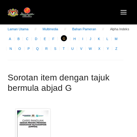
Laman Utama
Multimedia
Bahan Pameran
Alpha Indeks
G
A
B
C
D
E
F
H
I
J
K
L
M
N
O
P
Q
R
S
T
U
V
W
X
Y
Z
Sorotan item dengan tajuk
bermula abjad G