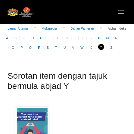
Laman Utama
Multimedia
Bahan Pameran
Alpha Indeks
A
B
C
D
E
F
G
H
I
J
K
L
M
N
Y
O
P
Q
R
S
T
U
V
W
X
Z
Sorotan item dengan tajuk
bermula abjad Y