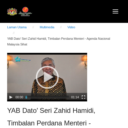
Laman Utama
Multimedia
Video
YAB Dato’ Seri Zahid Hamidi, Timbalan Perdana Menteri - Agenda Nasional
Malaysia Sihat
Video
Player
00:00
01:14
YAB Dato’ Seri Zahid Hamidi,
Timbalan Perdana Menteri -