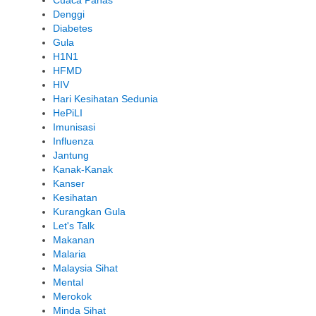
Cuaca Panas
Denggi
Diabetes
Gula
H1N1
HFMD
HIV
Hari Kesihatan Sedunia
HePiLI
Imunisasi
Influenza
Jantung
Kanak-Kanak
Kanser
Kesihatan
Kurangkan Gula
Let's Talk
Makanan
Malaria
Malaysia Sihat
Mental
Merokok
Minda Sihat