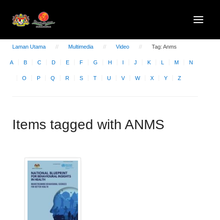
Laman Utama
Multimedia
Video
Tag: Anms
A
B
C
D
E
F
G
H
I
J
K
L
M
N
O
P
Q
R
S
T
U
V
W
X
Y
Z
Items tagged with ANMS