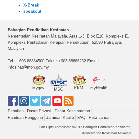
X-Break
speakout
Bahagian Pendidikan Kesihatan
Kementerian Kesihatan Malaysia, Aras 1-3, Blok E10, Kompleks E,
Kompleks Pentadbiran Kerajaan Persekutuan, 62590 Putrajaya,
Malaysia.
Tel : +603 88834500 Faks : +603-88886262 Emel :
infosihat@moh.gov.my
Mygov
KKM
myHealth
MSC
Penafian
Dasar Privasi
Dasar Keselamatan
Panduan Pengguna
Jaminan Kualiti
FAQ
Peta Laman
Hak Cipta Terpelihara ©2017 Bahagian Pendidikan Kesihatan,
Kementerian Kesihatan Malaysia