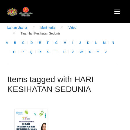
Laman Utama
Multimedia
Video
Tag: Hari Kesihatan Sedunia
A
B
C
D
E
F
G
H
I
J
K
L
M
N
O
P
Q
R
S
T
U
V
W
X
Y
Z
Items tagged with HARI
KESIHATAN SEDUNIA