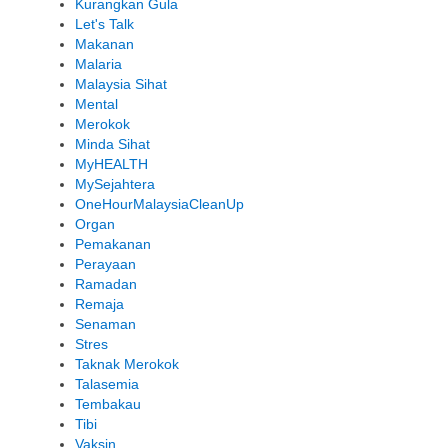
Kurangkan Gula
Let's Talk
Makanan
Malaria
Malaysia Sihat
Mental
Merokok
Minda Sihat
MyHEALTH
MySejahtera
OneHourMalaysiaCleanUp
Organ
Pemakanan
Perayaan
Ramadan
Remaja
Senaman
Stres
Taknak Merokok
Talasemia
Tembakau
Tibi
Vaksin