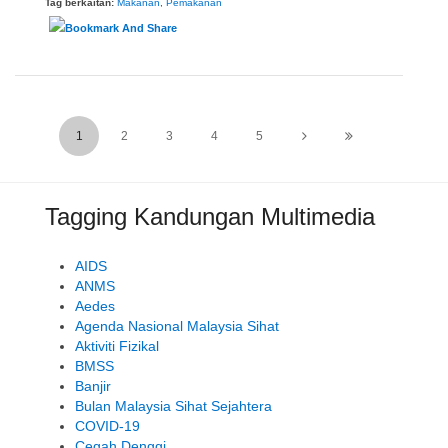
Tag berkaitan:
Makanan
,
Pemakanan
1
2
3
4
5
Tagging Kandungan Multimedia
AIDS
ANMS
Aedes
Agenda Nasional Malaysia Sihat
Aktiviti Fizikal
BMSS
Banjir
Bulan Malaysia Sihat Sejahtera
COVID-19
Cegah Denggi