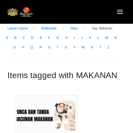
Laman Utama
Multimedia
Video
Tag: Makanan
A
B
C
D
E
F
G
H
I
J
K
L
M
N
O
P
Q
R
S
T
U
V
W
X
Y
Z
Items tagged with MAKANAN