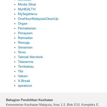
Minda Sihat
MyHEALTH
MySejahtera
OneHourMalaysiaCleanUp
Organ
Pemakanan
Perayaan
Ramadan
Remaja
Senaman
Stres
Taknak Merokok
Talasemia
Tembakau
Tibi
Vaksin
X-Break
speakout
Bahagian Pendidikan Kesihatan
Kementerian Kesihatan Malaysia, Aras 1-3, Blok E10, Kompleks E,