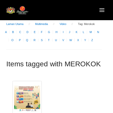
Laman Utama
Multimedia
Video
Tag: Merokok
A
B
C
D
E
F
G
H
I
J
K
L
M
N
O
P
Q
R
S
T
U
V
W
X
Y
Z
Items tagged with MEROKOK