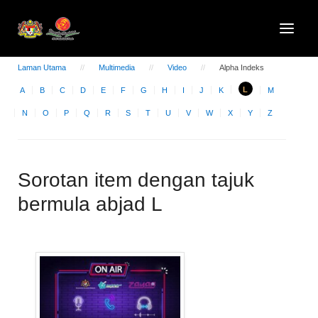
Laman Utama
Multimedia
Video
Alpha Indeks
L
A
B
C
D
E
F
G
H
I
J
K
M
N
O
P
Q
R
S
T
U
V
W
X
Y
Z
Sorotan item dengan tajuk
bermula abjad L